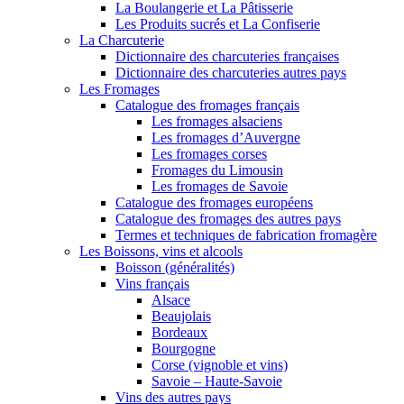
La Boulangerie et La Pâtisserie
Les Produits sucrés et La Confiserie
La Charcuterie
Dictionnaire des charcuteries françaises
Dictionnaire des charcuteries autres pays
Les Fromages
Catalogue des fromages français
Les fromages alsaciens
Les fromages d’Auvergne
Les fromages corses
Fromages du Limousin
Les fromages de Savoie
Catalogue des fromages européens
Catalogue des fromages des autres pays
Termes et techniques de fabrication fromagère
Les Boissons, vins et alcools
Boisson (généralités)
Vins français
Alsace
Beaujolais
Bordeaux
Bourgogne
Corse (vignoble et vins)
Savoie – Haute-Savoie
Vins des autres pays