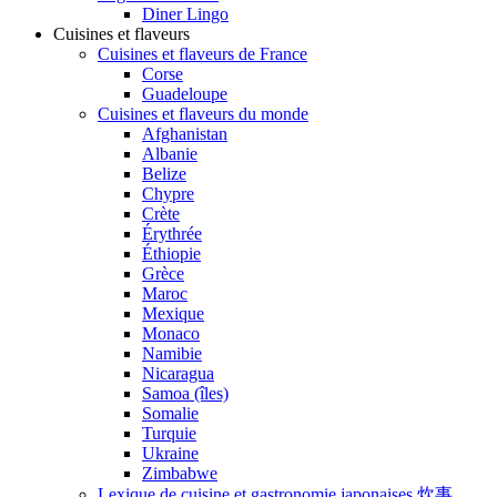
Diner Lingo
Cuisines et flaveurs
Cuisines et flaveurs de France
Corse
Guadeloupe
Cuisines et flaveurs du monde
Afghanistan
Albanie
Belize
Chypre
Crète
Érythrée
Éthiopie
Grèce
Maroc
Mexique
Monaco
Namibie
Nicaragua
Samoa (îles)
Somalie
Turquie
Ukraine
Zimbabwe
Lexique de cuisine et gastronomie japonaises 炊事