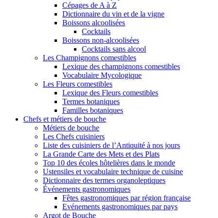
Cépages de A à Z
Dictionnaire du vin et de la vigne
Boissons alcoolisées
Cocktails
Boissons non-alcoolisées
Cocktails sans alcool
Les Champignons comestibles
Lexique des champignons comestibles
Vocabulaire Mycologique
Les Fleurs comestibles
Lexique des Fleurs comestibles
Termes botaniques
Familles botaniques
Chefs et métiers de bouche
Métiers de bouche
Les Chefs cuisiniers
Liste des cuisiniers de l’Antiquité à nos jours
La Grande Carte des Mets et des Plats
Top 10 des écoles hôtelières dans le monde
Ustensiles et vocabulaire technique de cuisine
Dictionnaire des termes organoleptiques
Événements gastronomiques
Fêtes gastronomiques par région française
Evénements gastronomiques par pays
Argot de Bouche