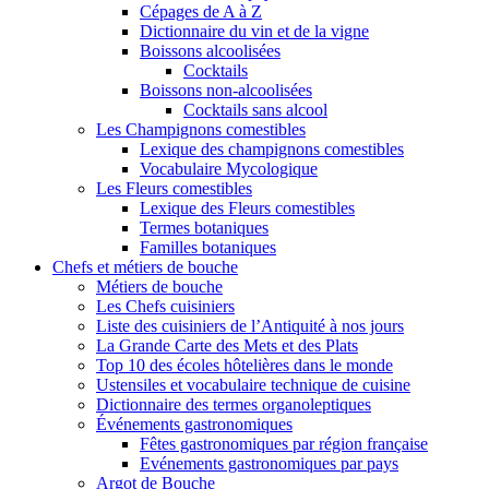
Cépages de A à Z
Dictionnaire du vin et de la vigne
Boissons alcoolisées
Cocktails
Boissons non-alcoolisées
Cocktails sans alcool
Les Champignons comestibles
Lexique des champignons comestibles
Vocabulaire Mycologique
Les Fleurs comestibles
Lexique des Fleurs comestibles
Termes botaniques
Familles botaniques
Chefs et métiers de bouche
Métiers de bouche
Les Chefs cuisiniers
Liste des cuisiniers de l’Antiquité à nos jours
La Grande Carte des Mets et des Plats
Top 10 des écoles hôtelières dans le monde
Ustensiles et vocabulaire technique de cuisine
Dictionnaire des termes organoleptiques
Événements gastronomiques
Fêtes gastronomiques par région française
Evénements gastronomiques par pays
Argot de Bouche