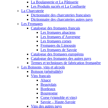
La Boulangerie et La Pâtisserie
Les Produits sucrés et La Confiserie
La Charcuterie
Dictionnaire des charcuteries françaises
Dictionnaire des charcuteries autres pays
Les Fromages
Catalogue des fromages français
Les fromages alsaciens
Les fromages d’Auvergne
Les fromages corses
Fromages du Limousin
Les fromages de Savoie
Catalogue des fromages européens
Catalogue des fromages des autres pays
Termes et techniques de fabrication fromagère
Les Boissons, vins et alcools
Boisson (généralités)
Vins français
Alsace
Beaujolais
Bordeaux
Bourgogne
Corse (vignoble et vins)
Savoie – Haute-Savoie
Vins des autres pays