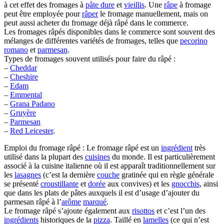
à cet effet des fromages à
pâte dure
et
vieillis
. Une
râpe
à fromage
peut être employée pour
râper
le fromage manuellement, mais on
peut aussi acheter du fromage déjà râpé dans le commerce.
Les fromages râpés disponibles dans le commerce sont souvent des
mélanges de différentes variétés de fromages, telles que
pecorino
romano
et
parmesan
.
Types de fromages souvent utilisés pour faire du râpé :
–
Cheddar
–
Cheshire
–
Edam
–
Emmental
–
Grana Padano
–
Gruyère
–
Parmesan
–
Red Leicester
.
Emploi du fromage râpé : Le fromage râpé est un
ingrédient
très
utilisé dans la plupart des
cuisines
du monde. Il est particulièrement
associé à la cuisine italienne où il est apparaît traditionnellement sur
les
lasagnes
(c’est la dernière
couche
gratinée qui en règle générale
se présenté
croustillante
et
dorée
aux convives) et les
gnocchis
, ainsi
que dans les plats de pâtes auxquels il est d’usage d’ajouter du
parmesan râpé à l’
arôme
marqué
.
Le fromage râpé s’ajoute également aux
risottos
et c’est l’un des
ingrédients
historiques de la
pizza
. Taillé en
lamelles
(ce qui n’est