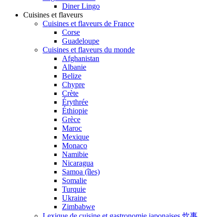
Diner Lingo
Cuisines et flaveurs
Cuisines et flaveurs de France
Corse
Guadeloupe
Cuisines et flaveurs du monde
Afghanistan
Albanie
Belize
Chypre
Crète
Érythrée
Éthiopie
Grèce
Maroc
Mexique
Monaco
Namibie
Nicaragua
Samoa (îles)
Somalie
Turquie
Ukraine
Zimbabwe
Lexique de cuisine et gastronomie japonaises 炊事