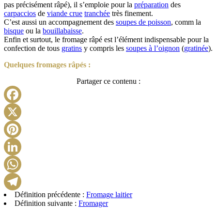
pas précisément râpé), il s’emploie pour la
préparation
des
carpaccios
de
viande crue
tranchée
très finement.
C’est aussi un accompagnement des
soupes de poisson
, comm la
bisque
ou la
bouillabaisse
.
Enfin et surtout, le fromage râpé est l’élément indispensable pour la
confection de tous
gratins
y compris les
soupes à l’oignon
(
gratinée
).
Quelques fromages râpés :
Partager ce contenu :
Facebook
X
Pinterest
LinkedIn
WhatsApp
Définition précédente :
Fromage laitier
Telegram
Définition suivante :
Fromager