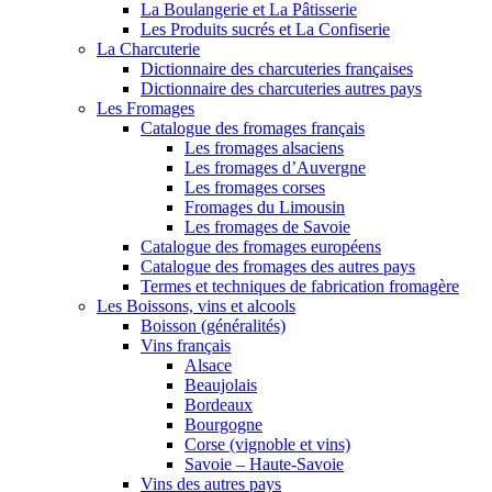
La Boulangerie et La Pâtisserie
Les Produits sucrés et La Confiserie
La Charcuterie
Dictionnaire des charcuteries françaises
Dictionnaire des charcuteries autres pays
Les Fromages
Catalogue des fromages français
Les fromages alsaciens
Les fromages d’Auvergne
Les fromages corses
Fromages du Limousin
Les fromages de Savoie
Catalogue des fromages européens
Catalogue des fromages des autres pays
Termes et techniques de fabrication fromagère
Les Boissons, vins et alcools
Boisson (généralités)
Vins français
Alsace
Beaujolais
Bordeaux
Bourgogne
Corse (vignoble et vins)
Savoie – Haute-Savoie
Vins des autres pays