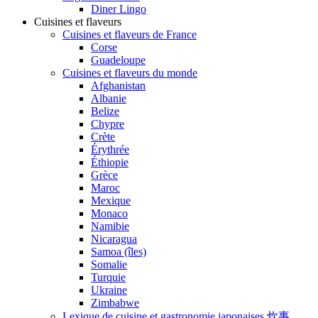
Diner Lingo
Cuisines et flaveurs
Cuisines et flaveurs de France
Corse
Guadeloupe
Cuisines et flaveurs du monde
Afghanistan
Albanie
Belize
Chypre
Crète
Érythrée
Éthiopie
Grèce
Maroc
Mexique
Monaco
Namibie
Nicaragua
Samoa (îles)
Somalie
Turquie
Ukraine
Zimbabwe
Lexique de cuisine et gastronomie japonaises 炊事