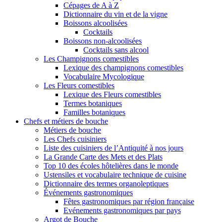
Cépages de A à Z
Dictionnaire du vin et de la vigne
Boissons alcoolisées
Cocktails
Boissons non-alcoolisées
Cocktails sans alcool
Les Champignons comestibles
Lexique des champignons comestibles
Vocabulaire Mycologique
Les Fleurs comestibles
Lexique des Fleurs comestibles
Termes botaniques
Familles botaniques
Chefs et métiers de bouche
Métiers de bouche
Les Chefs cuisiniers
Liste des cuisiniers de l’Antiquité à nos jours
La Grande Carte des Mets et des Plats
Top 10 des écoles hôtelières dans le monde
Ustensiles et vocabulaire technique de cuisine
Dictionnaire des termes organoleptiques
Événements gastronomiques
Fêtes gastronomiques par région française
Evénements gastronomiques par pays
Argot de Bouche