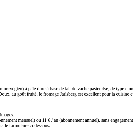
en norvégien) à pâte dure à base de lait de vache pasteurisé, de type em
Doux, au goût fruité, le fromage Jarlsberg est excellent pour la cuisine e
s images.
(abonnement mensuel) ou 11 € / an (abonnement annuel), sans engagemen
a le formulaire ci-dessous.