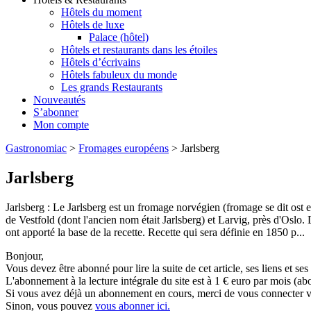
Hôtels du moment
Hôtels de luxe
Palace (hôtel)
Hôtels et restaurants dans les étoiles
Hôtels d’écrivains
Hôtels fabuleux du monde
Les grands Restaurants
Nouveautés
S’abonner
Mon compte
Gastronomiac
>
Fromages européens
>
Jarlsberg
Jarlsberg
Jarlsberg : Le Jarlsberg est un fromage norvégien (fromage se dit ost 
de Vestfold (dont l'ancien nom était Jarlsberg) et Larvig, près d'Oslo. 
ont apporté la base de la recette. Recette qui sera définie en 1850 p...
Bonjour,
Vous devez être abonné pour lire la suite de cet article, ses liens et se
L'abonnement à la lecture intégrale du site est à 1 € euro par mois 
Si vous avez déjà un abonnement en cours, merci de vous connecter vi
Sinon, vous pouvez
vous abonner ici.