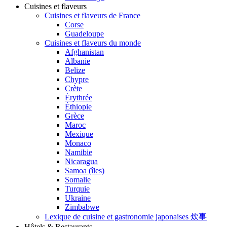
Cuisines et flaveurs
Cuisines et flaveurs de France
Corse
Guadeloupe
Cuisines et flaveurs du monde
Afghanistan
Albanie
Belize
Chypre
Crète
Érythrée
Éthiopie
Grèce
Maroc
Mexique
Monaco
Namibie
Nicaragua
Samoa (îles)
Somalie
Turquie
Ukraine
Zimbabwe
Lexique de cuisine et gastronomie japonaises 炊事
Hôtels & Restaurants