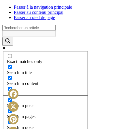
Passer à la navigation principale
Passer au contenu principal
Passer au pied de page
Exact matches only
Search in title
Search in content
Facebook
Search in posts
X
Search in pages
Search in posts
Pinterest