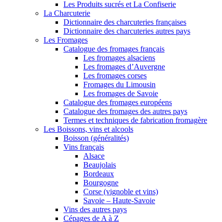
Les Produits sucrés et La Confiserie
La Charcuterie
Dictionnaire des charcuteries françaises
Dictionnaire des charcuteries autres pays
Les Fromages
Catalogue des fromages français
Les fromages alsaciens
Les fromages d’Auvergne
Les fromages corses
Fromages du Limousin
Les fromages de Savoie
Catalogue des fromages européens
Catalogue des fromages des autres pays
Termes et techniques de fabrication fromagère
Les Boissons, vins et alcools
Boisson (généralités)
Vins français
Alsace
Beaujolais
Bordeaux
Bourgogne
Corse (vignoble et vins)
Savoie – Haute-Savoie
Vins des autres pays
Cépages de A à Z