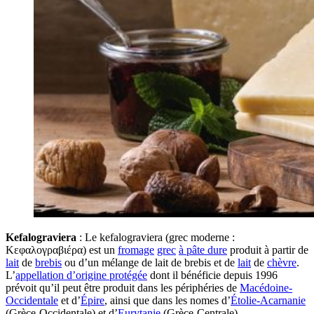
Kefalograviera
: Le kefalograviera (grec moderne :
Κεφαλογραβιέρα) est un
fromage
grec
à pâte dure
produit à partir de
lait
de
brebis
ou d’un mélange de lait de brebis et de
lait
de
chèvre
.
L’
appellation d’origine protégée
dont il bénéficie depuis 1996
prévoit qu’il peut être produit dans les périphéries de
Macédoine-
Occidentale
et d’
Épire
, ainsi que dans les nomes d’
Étolie-Acarnanie
(Grèce-Occidentale) et d’
Eurytanie
(Grèce-Centrale).