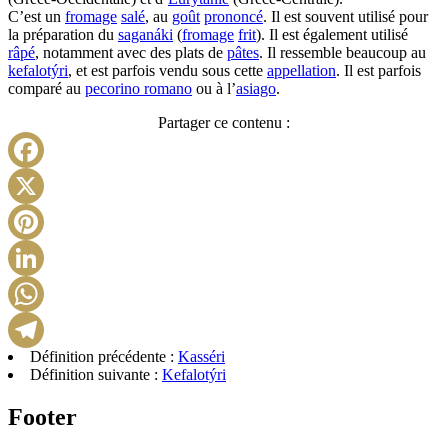
C’est un
fromage
salé
, au
goût
prononcé
. Il est souvent utilisé pour
la préparation du
saganáki
(
fromage
frit
). Il est également utilisé
râpé
, notamment avec des plats de
pâtes
. Il ressemble beaucoup au
kefalotýri
, et est parfois vendu sous cette
appellation
. Il est parfois
comparé au
pecorino romano
ou à l’
asiago
.
Partager ce contenu :
Facebook
X
Pinterest
LinkedIn
WhatsApp
Définition précédente :
Kasséri
Telegram
Définition suivante :
Kefalotýri
Footer