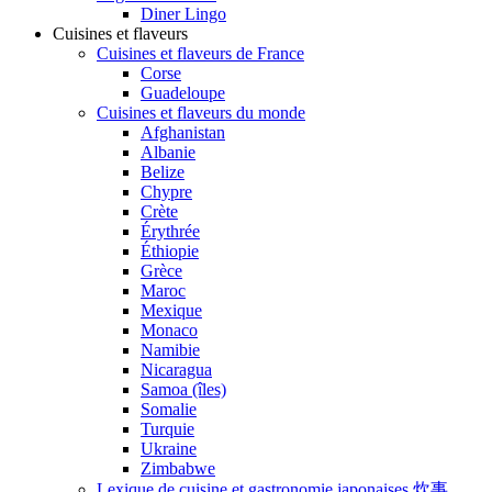
Diner Lingo
Cuisines et flaveurs
Cuisines et flaveurs de France
Corse
Guadeloupe
Cuisines et flaveurs du monde
Afghanistan
Albanie
Belize
Chypre
Crète
Érythrée
Éthiopie
Grèce
Maroc
Mexique
Monaco
Namibie
Nicaragua
Samoa (îles)
Somalie
Turquie
Ukraine
Zimbabwe
Lexique de cuisine et gastronomie japonaises 炊事