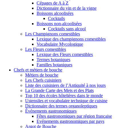
Cépages de A à Z
Dictionnaire du vin et de la vigne
Boissons alcoolisées
Cocktails
Boissons non-alcoolisées
Cocktails sans alcool
Les Champignons comestibles
Lexique des champignons comestibles
Vocabulaire Mycologique
Les Fleurs comestibles
Lexique des Fleurs comestibles
Termes botaniques
Familles botaniques
Chefs et métiers de bouche
Métiers de bouche
Les Chefs cuisiniers
Liste des cuisiniers de l’Antiquité à nos jours
La Grande Carte des Mets et des Plats
Top 10 des écoles hôtelières dans le monde
Ustensiles et vocabulaire technique de cuisine
Dictionnaire des termes organoleptiques
Événements gastronomiques
Fêtes gastronomiques par région française
Evénements gastronomiques par pays
Argot de Bouche