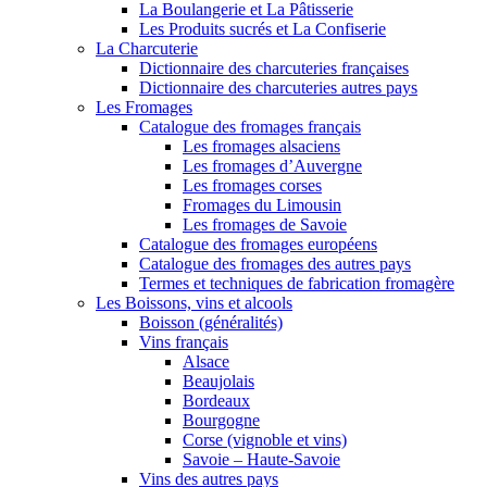
La Boulangerie et La Pâtisserie
Les Produits sucrés et La Confiserie
La Charcuterie
Dictionnaire des charcuteries françaises
Dictionnaire des charcuteries autres pays
Les Fromages
Catalogue des fromages français
Les fromages alsaciens
Les fromages d’Auvergne
Les fromages corses
Fromages du Limousin
Les fromages de Savoie
Catalogue des fromages européens
Catalogue des fromages des autres pays
Termes et techniques de fabrication fromagère
Les Boissons, vins et alcools
Boisson (généralités)
Vins français
Alsace
Beaujolais
Bordeaux
Bourgogne
Corse (vignoble et vins)
Savoie – Haute-Savoie
Vins des autres pays