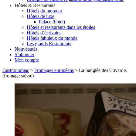
Hôtels & Restaurants
Hôtels du moment
Hôtels de luxe
Palace (hôtel)
Hôtels et restaurants dans les étoiles
Hôtels d’écrivains
Hôtels fabuleux du monde
Les grands Restaurants
Nouveautés
S’abonner
Mon compte
Gastronomiac
>
Fromages européens
>
La Sanglée des Covardis
(fromage suisse)