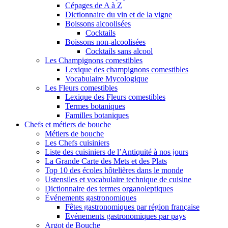
Cépages de A à Z
Dictionnaire du vin et de la vigne
Boissons alcoolisées
Cocktails
Boissons non-alcoolisées
Cocktails sans alcool
Les Champignons comestibles
Lexique des champignons comestibles
Vocabulaire Mycologique
Les Fleurs comestibles
Lexique des Fleurs comestibles
Termes botaniques
Familles botaniques
Chefs et métiers de bouche
Métiers de bouche
Les Chefs cuisiniers
Liste des cuisiniers de l’Antiquité à nos jours
La Grande Carte des Mets et des Plats
Top 10 des écoles hôtelières dans le monde
Ustensiles et vocabulaire technique de cuisine
Dictionnaire des termes organoleptiques
Événements gastronomiques
Fêtes gastronomiques par région française
Evénements gastronomiques par pays
Argot de Bouche