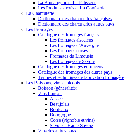
La Boulangerie et La Pâtisserie
Les Produits sucrés et La Confiserie
La Charcuterie
Dictionnaire des charcuteries françaises
Dictionnaire des charcuteries autres pays
Les Fromages
Catalogue des fromages français
Les fromages alsaciens
Les fromages d’Auvergne
Les fromages corses
Fromages du Limousin
Les fromages de Savoie
Catalogue des fromages européens
Catalogue des fromages des autres pays
Termes et techniques de fabrication fromagère
Les Boissons, vins et alcools
Boisson (généralités)
Vins français
Alsace
Beaujolais
Bordeaux
Bourgogne
Corse (vignoble et vins)
Savoie – Haute-Savoie
Vins des autres pays