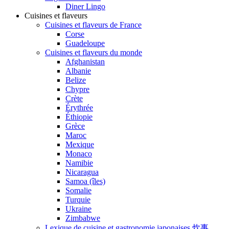
Diner Lingo
Cuisines et flaveurs
Cuisines et flaveurs de France
Corse
Guadeloupe
Cuisines et flaveurs du monde
Afghanistan
Albanie
Belize
Chypre
Crète
Érythrée
Éthiopie
Grèce
Maroc
Mexique
Monaco
Namibie
Nicaragua
Samoa (îles)
Somalie
Turquie
Ukraine
Zimbabwe
Lexique de cuisine et gastronomie japonaises 炊事