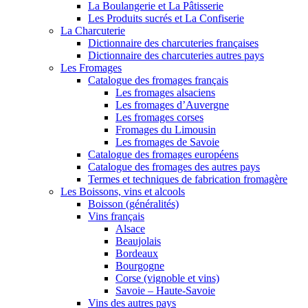
La Boulangerie et La Pâtisserie
Les Produits sucrés et La Confiserie
La Charcuterie
Dictionnaire des charcuteries françaises
Dictionnaire des charcuteries autres pays
Les Fromages
Catalogue des fromages français
Les fromages alsaciens
Les fromages d’Auvergne
Les fromages corses
Fromages du Limousin
Les fromages de Savoie
Catalogue des fromages européens
Catalogue des fromages des autres pays
Termes et techniques de fabrication fromagère
Les Boissons, vins et alcools
Boisson (généralités)
Vins français
Alsace
Beaujolais
Bordeaux
Bourgogne
Corse (vignoble et vins)
Savoie – Haute-Savoie
Vins des autres pays