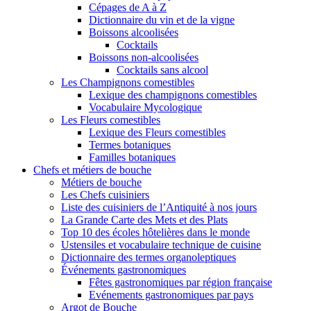
Cépages de A à Z
Dictionnaire du vin et de la vigne
Boissons alcoolisées
Cocktails
Boissons non-alcoolisées
Cocktails sans alcool
Les Champignons comestibles
Lexique des champignons comestibles
Vocabulaire Mycologique
Les Fleurs comestibles
Lexique des Fleurs comestibles
Termes botaniques
Familles botaniques
Chefs et métiers de bouche
Métiers de bouche
Les Chefs cuisiniers
Liste des cuisiniers de l’Antiquité à nos jours
La Grande Carte des Mets et des Plats
Top 10 des écoles hôtelières dans le monde
Ustensiles et vocabulaire technique de cuisine
Dictionnaire des termes organoleptiques
Événements gastronomiques
Fêtes gastronomiques par région française
Evénements gastronomiques par pays
Argot de Bouche