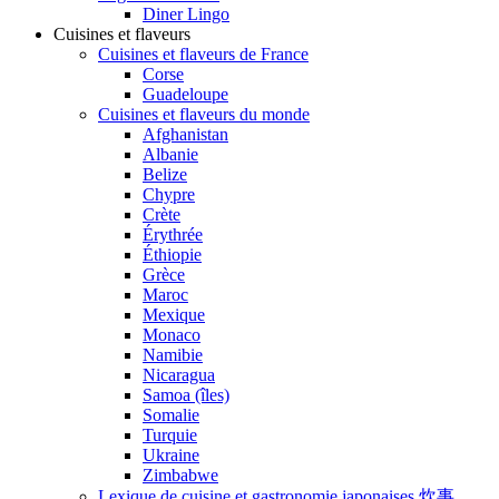
Diner Lingo
Cuisines et flaveurs
Cuisines et flaveurs de France
Corse
Guadeloupe
Cuisines et flaveurs du monde
Afghanistan
Albanie
Belize
Chypre
Crète
Érythrée
Éthiopie
Grèce
Maroc
Mexique
Monaco
Namibie
Nicaragua
Samoa (îles)
Somalie
Turquie
Ukraine
Zimbabwe
Lexique de cuisine et gastronomie japonaises 炊事