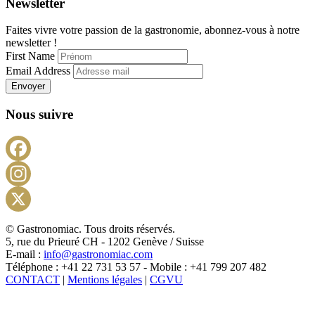
Newsletter
Faites vivre votre passion de la gastronomie, abonnez-vous à notre
newsletter !
First Name
Email Address
Envoyer
Nous suivre
Facebook
Instagram
X
© Gastronomiac. Tous droits réservés.
5, rue du Prieuré CH - 1202 Genève / Suisse
E-mail :
info@gastronomiac.com
Téléphone : +41 22 731 53 57 - Mobile : +41 799 207 482
CONTACT
|
Mentions légales
|
CGVU