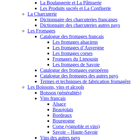
La Boulangerie et La Pâtisserie
Les Produits sucrés et La Confiserie
La Charcuterie
Dictionnaire des charcuteries françaises
Dictionnaire des charcuteries autres pays
Les Fromages
Catalogue des fromages français
Les fromages alsaciens
Les fromages d’Auvergne
Les fromages corses
Fromages du Limousin
Les fromages de Savoie
Catalogue des fromages européens
Catalogue des fromages des autres pays
Termes et techniques de fabrication fromagère
Les Boissons, vins et alcools
Boisson (généralités)
Vins français
Alsace
Beaujolais
Bordeaux
Bourgogne
Corse (vignoble et vins)
Savoie – Haute-Savoie
Vins des autres pays