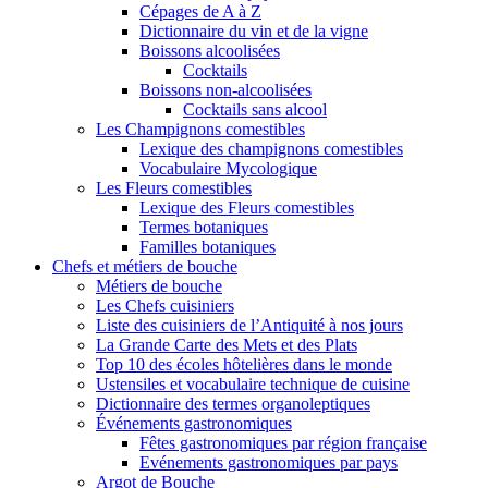
Cépages de A à Z
Dictionnaire du vin et de la vigne
Boissons alcoolisées
Cocktails
Boissons non-alcoolisées
Cocktails sans alcool
Les Champignons comestibles
Lexique des champignons comestibles
Vocabulaire Mycologique
Les Fleurs comestibles
Lexique des Fleurs comestibles
Termes botaniques
Familles botaniques
Chefs et métiers de bouche
Métiers de bouche
Les Chefs cuisiniers
Liste des cuisiniers de l’Antiquité à nos jours
La Grande Carte des Mets et des Plats
Top 10 des écoles hôtelières dans le monde
Ustensiles et vocabulaire technique de cuisine
Dictionnaire des termes organoleptiques
Événements gastronomiques
Fêtes gastronomiques par région française
Evénements gastronomiques par pays
Argot de Bouche