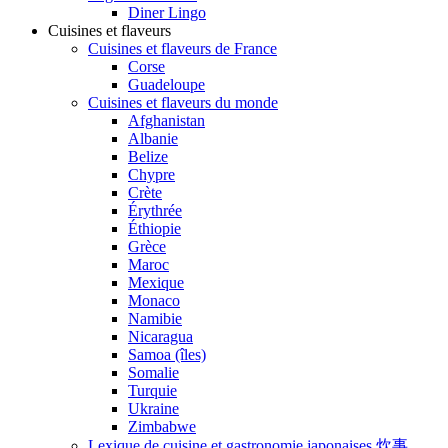
Diner Lingo
Cuisines et flaveurs
Cuisines et flaveurs de France
Corse
Guadeloupe
Cuisines et flaveurs du monde
Afghanistan
Albanie
Belize
Chypre
Crète
Érythrée
Éthiopie
Grèce
Maroc
Mexique
Monaco
Namibie
Nicaragua
Samoa (îles)
Somalie
Turquie
Ukraine
Zimbabwe
Lexique de cuisine et gastronomie japonaises 炊事