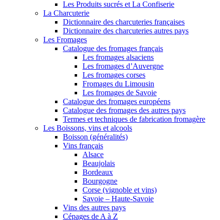
Les Produits sucrés et La Confiserie
La Charcuterie
Dictionnaire des charcuteries françaises
Dictionnaire des charcuteries autres pays
Les Fromages
Catalogue des fromages français
Les fromages alsaciens
Les fromages d’Auvergne
Les fromages corses
Fromages du Limousin
Les fromages de Savoie
Catalogue des fromages européens
Catalogue des fromages des autres pays
Termes et techniques de fabrication fromagère
Les Boissons, vins et alcools
Boisson (généralités)
Vins français
Alsace
Beaujolais
Bordeaux
Bourgogne
Corse (vignoble et vins)
Savoie – Haute-Savoie
Vins des autres pays
Cépages de A à Z