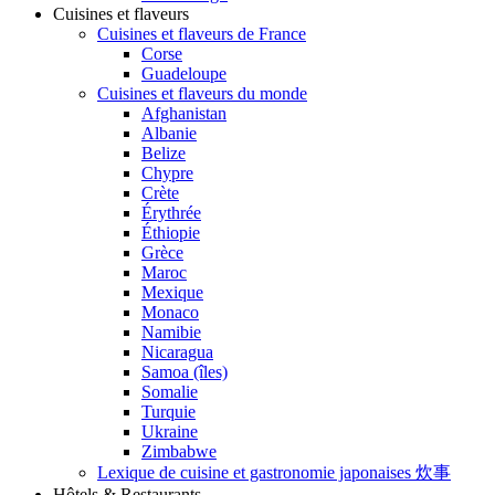
Cuisines et flaveurs
Cuisines et flaveurs de France
Corse
Guadeloupe
Cuisines et flaveurs du monde
Afghanistan
Albanie
Belize
Chypre
Crète
Érythrée
Éthiopie
Grèce
Maroc
Mexique
Monaco
Namibie
Nicaragua
Samoa (îles)
Somalie
Turquie
Ukraine
Zimbabwe
Lexique de cuisine et gastronomie japonaises 炊事
Hôtels & Restaurants