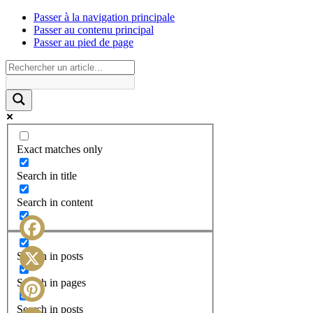
Passer à la navigation principale
Passer au contenu principal
Passer au pied de page
Exact matches only
Search in title
Search in content
Facebook
Search in posts
X
Search in pages
Search in posts
Pinterest