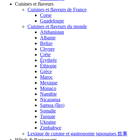
Cuisines et flaveurs
Cuisines et flaveurs de France
Corse
Guadeloupe
Cuisines et flaveurs du monde
Afghanistan
Albanie
Belize
Chypre
Crète
Érythrée
Éthiopie
Grèce
Maroc
Mexique
Monaco
Namibie
Nicaragua
Samoa (îles)
Somalie
Turquie
Ukraine
Zimbabwe
Lexique de cuisine et gastronomie japonaises 炊事
Hôtels & Restaurants