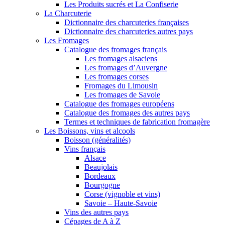
Les Produits sucrés et La Confiserie
La Charcuterie
Dictionnaire des charcuteries françaises
Dictionnaire des charcuteries autres pays
Les Fromages
Catalogue des fromages français
Les fromages alsaciens
Les fromages d’Auvergne
Les fromages corses
Fromages du Limousin
Les fromages de Savoie
Catalogue des fromages européens
Catalogue des fromages des autres pays
Termes et techniques de fabrication fromagère
Les Boissons, vins et alcools
Boisson (généralités)
Vins français
Alsace
Beaujolais
Bordeaux
Bourgogne
Corse (vignoble et vins)
Savoie – Haute-Savoie
Vins des autres pays
Cépages de A à Z