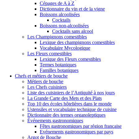
Cépages de A à Z
Dictionnaire du vin et de la vigne
Boissons alcoolisées
Cocktails
Boissons non-alcoolisées
Cocktails sans alcool
Les Champignons comestibles
Lexique des champignons comestibles
Vocabulaire Mycologique
Les Fleurs comestibles
Lexique des Fleurs comestibles
Termes botaniques
Familles botaniques
Chefs et métiers de bouche
Métiers de bouche
Les Chefs cuisiniers
Liste des cuisiniers de l’Antiquité à nos jours
La Grande Carte des Mets et des Plats
Top 10 des écoles hôtelières dans le monde
Ustensiles et vocabulaire technique de cuisine
Dictionnaire des termes organoleptiques
Événements gastronomiques
Fêtes gastronomiques par région française
Evénements gastronomiques par pays
Argot de Bouche