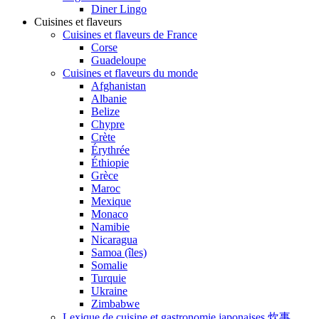
Diner Lingo
Cuisines et flaveurs
Cuisines et flaveurs de France
Corse
Guadeloupe
Cuisines et flaveurs du monde
Afghanistan
Albanie
Belize
Chypre
Crète
Érythrée
Éthiopie
Grèce
Maroc
Mexique
Monaco
Namibie
Nicaragua
Samoa (îles)
Somalie
Turquie
Ukraine
Zimbabwe
Lexique de cuisine et gastronomie japonaises 炊事