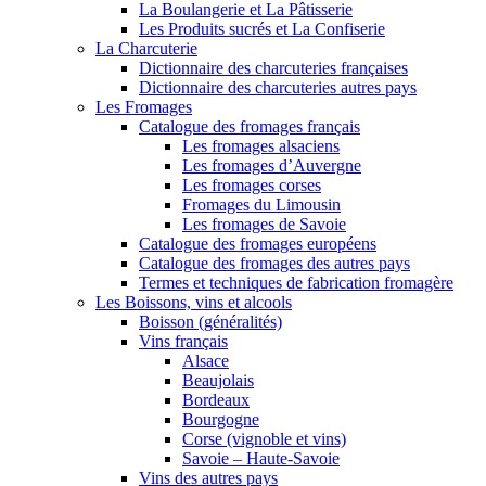
La Boulangerie et La Pâtisserie
Les Produits sucrés et La Confiserie
La Charcuterie
Dictionnaire des charcuteries françaises
Dictionnaire des charcuteries autres pays
Les Fromages
Catalogue des fromages français
Les fromages alsaciens
Les fromages d’Auvergne
Les fromages corses
Fromages du Limousin
Les fromages de Savoie
Catalogue des fromages européens
Catalogue des fromages des autres pays
Termes et techniques de fabrication fromagère
Les Boissons, vins et alcools
Boisson (généralités)
Vins français
Alsace
Beaujolais
Bordeaux
Bourgogne
Corse (vignoble et vins)
Savoie – Haute-Savoie
Vins des autres pays