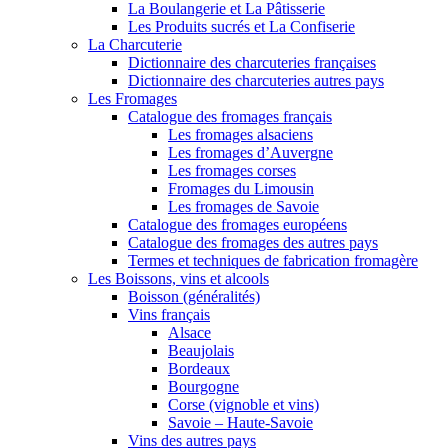
La Boulangerie et La Pâtisserie
Les Produits sucrés et La Confiserie
La Charcuterie
Dictionnaire des charcuteries françaises
Dictionnaire des charcuteries autres pays
Les Fromages
Catalogue des fromages français
Les fromages alsaciens
Les fromages d’Auvergne
Les fromages corses
Fromages du Limousin
Les fromages de Savoie
Catalogue des fromages européens
Catalogue des fromages des autres pays
Termes et techniques de fabrication fromagère
Les Boissons, vins et alcools
Boisson (généralités)
Vins français
Alsace
Beaujolais
Bordeaux
Bourgogne
Corse (vignoble et vins)
Savoie – Haute-Savoie
Vins des autres pays