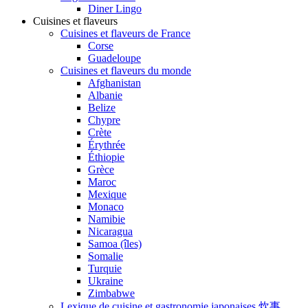
Diner Lingo
Cuisines et flaveurs
Cuisines et flaveurs de France
Corse
Guadeloupe
Cuisines et flaveurs du monde
Afghanistan
Albanie
Belize
Chypre
Crète
Érythrée
Éthiopie
Grèce
Maroc
Mexique
Monaco
Namibie
Nicaragua
Samoa (îles)
Somalie
Turquie
Ukraine
Zimbabwe
Lexique de cuisine et gastronomie japonaises 炊事