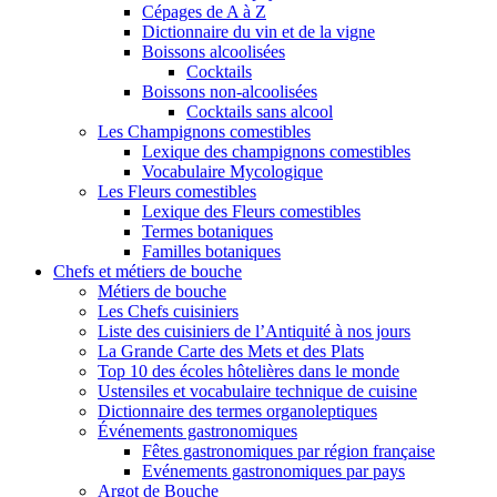
Cépages de A à Z
Dictionnaire du vin et de la vigne
Boissons alcoolisées
Cocktails
Boissons non-alcoolisées
Cocktails sans alcool
Les Champignons comestibles
Lexique des champignons comestibles
Vocabulaire Mycologique
Les Fleurs comestibles
Lexique des Fleurs comestibles
Termes botaniques
Familles botaniques
Chefs et métiers de bouche
Métiers de bouche
Les Chefs cuisiniers
Liste des cuisiniers de l’Antiquité à nos jours
La Grande Carte des Mets et des Plats
Top 10 des écoles hôtelières dans le monde
Ustensiles et vocabulaire technique de cuisine
Dictionnaire des termes organoleptiques
Événements gastronomiques
Fêtes gastronomiques par région française
Evénements gastronomiques par pays
Argot de Bouche