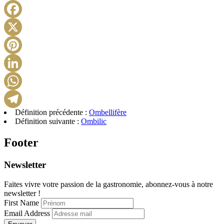
Facebook
X
Pinterest
LinkedIn
WhatsApp
Définition précédente :
Ombellifère
Telegram
Définition suivante :
Ombilic
Footer
Newsletter
Faites vivre votre passion de la gastronomie, abonnez-vous à notre
newsletter !
First Name
Email Address