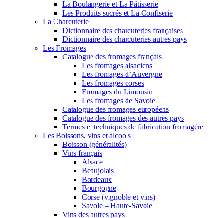
La Boulangerie et La Pâtisserie
Les Produits sucrés et La Confiserie
La Charcuterie
Dictionnaire des charcuteries françaises
Dictionnaire des charcuteries autres pays
Les Fromages
Catalogue des fromages français
Les fromages alsaciens
Les fromages d’Auvergne
Les fromages corses
Fromages du Limousin
Les fromages de Savoie
Catalogue des fromages européens
Catalogue des fromages des autres pays
Termes et techniques de fabrication fromagère
Les Boissons, vins et alcools
Boisson (généralités)
Vins français
Alsace
Beaujolais
Bordeaux
Bourgogne
Corse (vignoble et vins)
Savoie – Haute-Savoie
Vins des autres pays