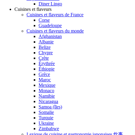
Diner Lingo
Cuisines et flaveurs
Cuisines et flaveurs de France
Corse
Guadeloupe
Cuisines et flaveurs du monde
Afghanistan
Albanie
Belize
Chypre
Crète
Érythrée
Éthiopie
Grèce
Maroc
Mexique
Monaco
Namibie
Nicaragua
Samoa (îles)
Somalie
Turquie
Ukraine
Zimbabwe
Lexique de cuisine et gastronomie japonaises 炊事