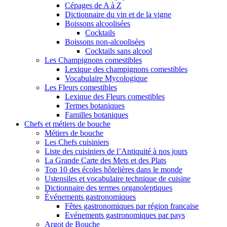
Cépages de A à Z
Dictionnaire du vin et de la vigne
Boissons alcoolisées
Cocktails
Boissons non-alcoolisées
Cocktails sans alcool
Les Champignons comestibles
Lexique des champignons comestibles
Vocabulaire Mycologique
Les Fleurs comestibles
Lexique des Fleurs comestibles
Termes botaniques
Familles botaniques
Chefs et métiers de bouche
Métiers de bouche
Les Chefs cuisiniers
Liste des cuisiniers de l’Antiquité à nos jours
La Grande Carte des Mets et des Plats
Top 10 des écoles hôtelières dans le monde
Ustensiles et vocabulaire technique de cuisine
Dictionnaire des termes organoleptiques
Événements gastronomiques
Fêtes gastronomiques par région française
Evénements gastronomiques par pays
Argot de Bouche