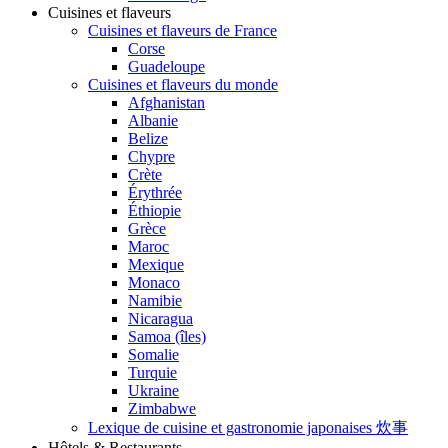
Cuisines et flaveurs
Cuisines et flaveurs de France
Corse
Guadeloupe
Cuisines et flaveurs du monde
Afghanistan
Albanie
Belize
Chypre
Crète
Érythrée
Éthiopie
Grèce
Maroc
Mexique
Monaco
Namibie
Nicaragua
Samoa (îles)
Somalie
Turquie
Ukraine
Zimbabwe
Lexique de cuisine et gastronomie japonaises 炊事
Hôtels & Restaurants