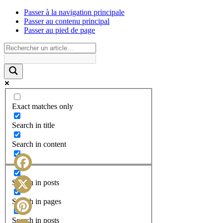
Passer à la navigation principale
Passer au contenu principal
Passer au pied de page
Exact matches only
Search in title
Search in content
Facebook
Search in posts
X
Search in pages
Search in posts
Pinterest