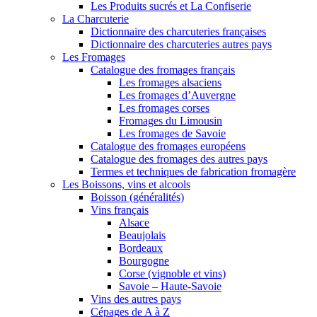
Les Produits sucrés et La Confiserie
La Charcuterie
Dictionnaire des charcuteries françaises
Dictionnaire des charcuteries autres pays
Les Fromages
Catalogue des fromages français
Les fromages alsaciens
Les fromages d’Auvergne
Les fromages corses
Fromages du Limousin
Les fromages de Savoie
Catalogue des fromages européens
Catalogue des fromages des autres pays
Termes et techniques de fabrication fromagère
Les Boissons, vins et alcools
Boisson (généralités)
Vins français
Alsace
Beaujolais
Bordeaux
Bourgogne
Corse (vignoble et vins)
Savoie – Haute-Savoie
Vins des autres pays
Cépages de A à Z