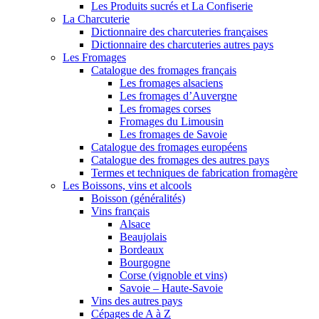
Les Produits sucrés et La Confiserie
La Charcuterie
Dictionnaire des charcuteries françaises
Dictionnaire des charcuteries autres pays
Les Fromages
Catalogue des fromages français
Les fromages alsaciens
Les fromages d’Auvergne
Les fromages corses
Fromages du Limousin
Les fromages de Savoie
Catalogue des fromages européens
Catalogue des fromages des autres pays
Termes et techniques de fabrication fromagère
Les Boissons, vins et alcools
Boisson (généralités)
Vins français
Alsace
Beaujolais
Bordeaux
Bourgogne
Corse (vignoble et vins)
Savoie – Haute-Savoie
Vins des autres pays
Cépages de A à Z