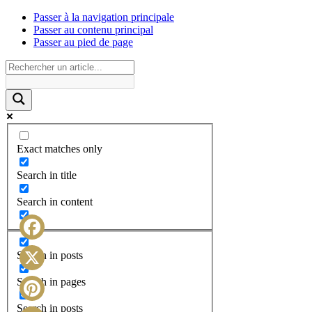
Passer à la navigation principale
Passer au contenu principal
Passer au pied de page
Exact matches only
Search in title
Search in content
Facebook
Search in posts
X
Search in pages
Search in posts
Pinterest