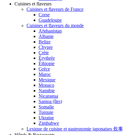
Cuisines et flaveurs
Cuisines et flaveurs de France
Corse
Guadeloupe
Cuisines et flaveurs du monde
Afghanistan
Albanie
Belize
Chypre
Crète
Érythrée
Éthiopie
Grèce
Maroc
Mexique
Monaco
Namibie
Nicaragua
Samoa (îles)
Somalie
Turquie
Ukraine
Zimbabwe
Lexique de cuisine et gastronomie japonaises 炊事
Hôtels & Restaurants