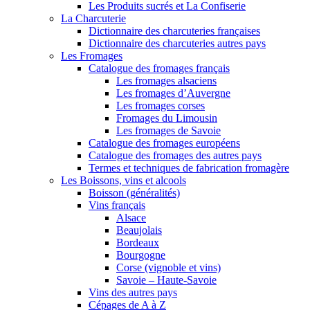
Les Produits sucrés et La Confiserie
La Charcuterie
Dictionnaire des charcuteries françaises
Dictionnaire des charcuteries autres pays
Les Fromages
Catalogue des fromages français
Les fromages alsaciens
Les fromages d’Auvergne
Les fromages corses
Fromages du Limousin
Les fromages de Savoie
Catalogue des fromages européens
Catalogue des fromages des autres pays
Termes et techniques de fabrication fromagère
Les Boissons, vins et alcools
Boisson (généralités)
Vins français
Alsace
Beaujolais
Bordeaux
Bourgogne
Corse (vignoble et vins)
Savoie – Haute-Savoie
Vins des autres pays
Cépages de A à Z