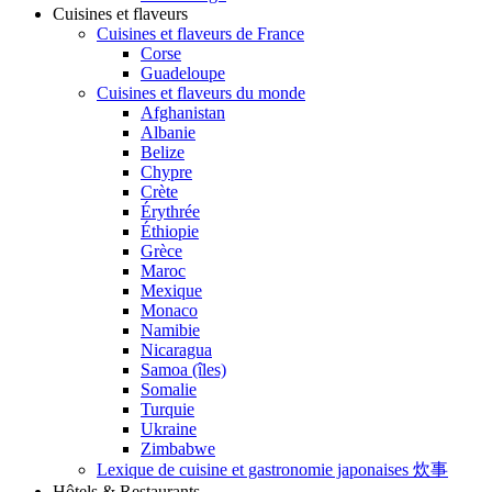
Cuisines et flaveurs
Cuisines et flaveurs de France
Corse
Guadeloupe
Cuisines et flaveurs du monde
Afghanistan
Albanie
Belize
Chypre
Crète
Érythrée
Éthiopie
Grèce
Maroc
Mexique
Monaco
Namibie
Nicaragua
Samoa (îles)
Somalie
Turquie
Ukraine
Zimbabwe
Lexique de cuisine et gastronomie japonaises 炊事
Hôtels & Restaurants