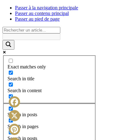
Passer à la navigation principale
Passer au contenu principal
Passer au pied de page
Exact matches only
Search in title
Search in content
Facebook
Search in posts
X
Search in pages
Search in posts
Pinterest