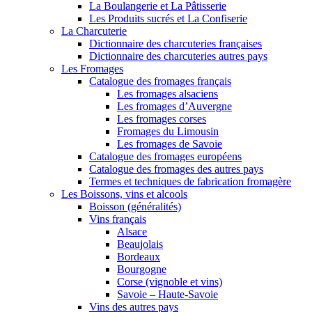
La Boulangerie et La Pâtisserie
Les Produits sucrés et La Confiserie
La Charcuterie
Dictionnaire des charcuteries françaises
Dictionnaire des charcuteries autres pays
Les Fromages
Catalogue des fromages français
Les fromages alsaciens
Les fromages d’Auvergne
Les fromages corses
Fromages du Limousin
Les fromages de Savoie
Catalogue des fromages européens
Catalogue des fromages des autres pays
Termes et techniques de fabrication fromagère
Les Boissons, vins et alcools
Boisson (généralités)
Vins français
Alsace
Beaujolais
Bordeaux
Bourgogne
Corse (vignoble et vins)
Savoie – Haute-Savoie
Vins des autres pays