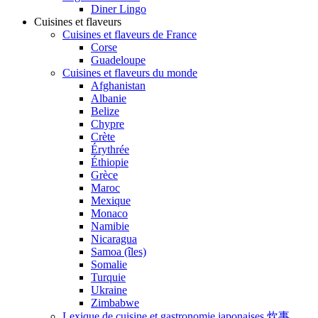
Diner Lingo
Cuisines et flaveurs
Cuisines et flaveurs de France
Corse
Guadeloupe
Cuisines et flaveurs du monde
Afghanistan
Albanie
Belize
Chypre
Crète
Érythrée
Éthiopie
Grèce
Maroc
Mexique
Monaco
Namibie
Nicaragua
Samoa (îles)
Somalie
Turquie
Ukraine
Zimbabwe
Lexique de cuisine et gastronomie japonaises 炊事