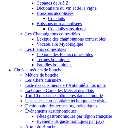
Cépages de A à Z
Dictionnaire du vin et de la vigne
Boissons alcoolisées
Cocktails
Boissons non-alcoolisées
Cocktails sans alcool
Les Champignons comestibles
Lexique des champignons comestibles
Vocabulaire Mycologique
Les Fleurs comestibles
Lexique des Fleurs comestibles
Termes botaniques
Familles botaniques
Chefs et métiers de bouche
Métiers de bouche
Les Chefs cuisiniers
Liste des cuisiniers de l’Antiquité à nos jours
La Grande Carte des Mets et des Plats
Top 10 des écoles hôtelières dans le monde
Ustensiles et vocabulaire technique de cuisine
Dictionnaire des termes organoleptiques
Événements gastronomiques
Fêtes gastronomiques par région française
Evénements gastronomiques par pays
Argot de Bouche