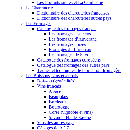
Les Produits sucrés et La Confiserie
La Charcuterie
Dictionnaire des charcuteries françaises
Dictionnaire des charcuteries autres pays
Les Fromages
Catalogue des fromages français
Les fromages alsaciens
Les fromages d’Auvergne
Les fromages corses
Fromages du Limousin
Les fromages de Savoie
Catalogue des fromages européens
Catalogue des fromages des autres pays
Termes et techniques de fabrication fromagère
Les Boissons, vins et alcools
Boisson (généralités)
Vins français
Alsace
Beaujolais
Bordeaux
Bourgogne
Corse (vignoble et vins)
Savoie – Haute-Savoie
Vins des autres pays
Cépages de A à Z