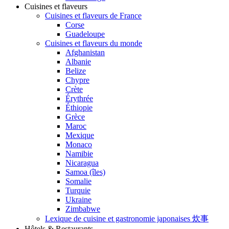
Cuisines et flaveurs
Cuisines et flaveurs de France
Corse
Guadeloupe
Cuisines et flaveurs du monde
Afghanistan
Albanie
Belize
Chypre
Crète
Érythrée
Éthiopie
Grèce
Maroc
Mexique
Monaco
Namibie
Nicaragua
Samoa (îles)
Somalie
Turquie
Ukraine
Zimbabwe
Lexique de cuisine et gastronomie japonaises 炊事
Hôtels & Restaurants