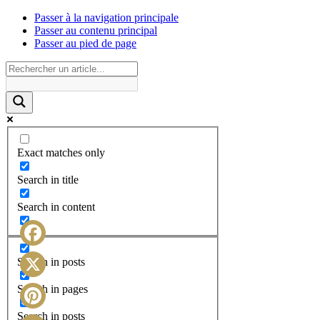
Passer à la navigation principale
Passer au contenu principal
Passer au pied de page
Exact matches only
Search in title
Search in content
Facebook
Search in posts
X
Search in pages
Search in posts
Pinterest