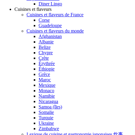
Diner Lingo
Cuisines et flaveurs
Cuisines et flaveurs de France
Corse
Guadeloupe
Cuisines et flaveurs du monde
Afghanistan
Albanie
Belize
Chypre
Crète
Érythrée
Éthiopie
Grèce
Maroc
Mexique
Monaco
Namibie
Nicaragua
Samoa (îles)
Somalie
Turquie
Ukraine
Zimbabwe
Lexique de cuisine et gastronomie japonaises 炊事