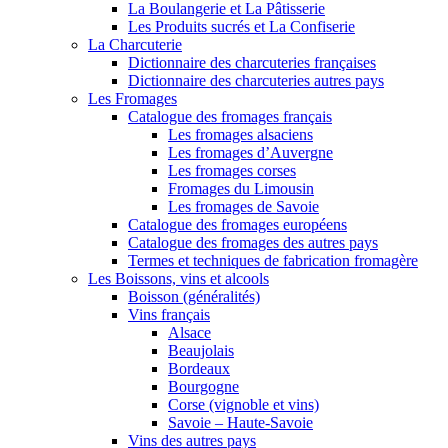
La Boulangerie et La Pâtisserie
Les Produits sucrés et La Confiserie
La Charcuterie
Dictionnaire des charcuteries françaises
Dictionnaire des charcuteries autres pays
Les Fromages
Catalogue des fromages français
Les fromages alsaciens
Les fromages d’Auvergne
Les fromages corses
Fromages du Limousin
Les fromages de Savoie
Catalogue des fromages européens
Catalogue des fromages des autres pays
Termes et techniques de fabrication fromagère
Les Boissons, vins et alcools
Boisson (généralités)
Vins français
Alsace
Beaujolais
Bordeaux
Bourgogne
Corse (vignoble et vins)
Savoie – Haute-Savoie
Vins des autres pays