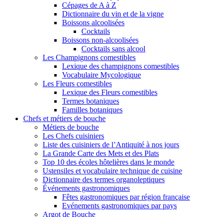
Cépages de A à Z
Dictionnaire du vin et de la vigne
Boissons alcoolisées
Cocktails
Boissons non-alcoolisées
Cocktails sans alcool
Les Champignons comestibles
Lexique des champignons comestibles
Vocabulaire Mycologique
Les Fleurs comestibles
Lexique des Fleurs comestibles
Termes botaniques
Familles botaniques
Chefs et métiers de bouche
Métiers de bouche
Les Chefs cuisiniers
Liste des cuisiniers de l’Antiquité à nos jours
La Grande Carte des Mets et des Plats
Top 10 des écoles hôtelières dans le monde
Ustensiles et vocabulaire technique de cuisine
Dictionnaire des termes organoleptiques
Événements gastronomiques
Fêtes gastronomiques par région française
Evénements gastronomiques par pays
Argot de Bouche