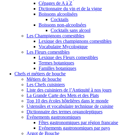
Cépages de A à Z
Dictionnaire du vin et de la vigne
Boissons alcoolisées
Cocktails
Boissons non-alcoolisées
Cocktails sans alcool
Les Champignons comestibles
Lexique des champignons comestibles
Vocabulaire Mycologique
Les Fleurs comestibles
Lexique des Fleurs comestibles
Termes botaniques
Familles botaniques
Chefs et métiers de bouche
Métiers de bouche
Les Chefs cuisiniers
Liste des cuisiniers de l’Antiquité à nos jours
La Grande Carte des Mets et des Plats
Top 10 des écoles hôtelières dans le monde
Ustensiles et vocabulaire technique de cuisine
Dictionnaire des termes organoleptiques
Événements gastronomiques
Fêtes gastronomiques par région française
Evénements gastronomiques par pays
Argot de Bouche