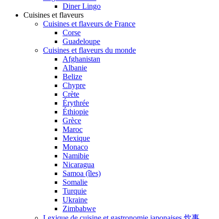
Diner Lingo
Cuisines et flaveurs
Cuisines et flaveurs de France
Corse
Guadeloupe
Cuisines et flaveurs du monde
Afghanistan
Albanie
Belize
Chypre
Crète
Érythrée
Éthiopie
Grèce
Maroc
Mexique
Monaco
Namibie
Nicaragua
Samoa (îles)
Somalie
Turquie
Ukraine
Zimbabwe
Lexique de cuisine et gastronomie japonaises 炊事