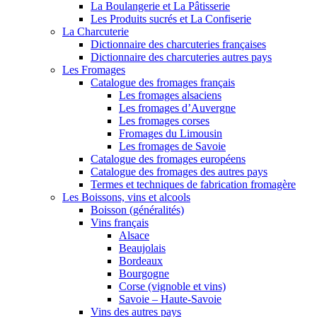
La Boulangerie et La Pâtisserie
Les Produits sucrés et La Confiserie
La Charcuterie
Dictionnaire des charcuteries françaises
Dictionnaire des charcuteries autres pays
Les Fromages
Catalogue des fromages français
Les fromages alsaciens
Les fromages d’Auvergne
Les fromages corses
Fromages du Limousin
Les fromages de Savoie
Catalogue des fromages européens
Catalogue des fromages des autres pays
Termes et techniques de fabrication fromagère
Les Boissons, vins et alcools
Boisson (généralités)
Vins français
Alsace
Beaujolais
Bordeaux
Bourgogne
Corse (vignoble et vins)
Savoie – Haute-Savoie
Vins des autres pays