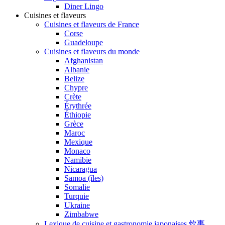
Diner Lingo
Cuisines et flaveurs
Cuisines et flaveurs de France
Corse
Guadeloupe
Cuisines et flaveurs du monde
Afghanistan
Albanie
Belize
Chypre
Crète
Érythrée
Éthiopie
Grèce
Maroc
Mexique
Monaco
Namibie
Nicaragua
Samoa (îles)
Somalie
Turquie
Ukraine
Zimbabwe
Lexique de cuisine et gastronomie japonaises 炊事