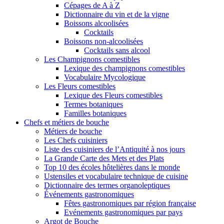
Cépages de A à Z
Dictionnaire du vin et de la vigne
Boissons alcoolisées
Cocktails
Boissons non-alcoolisées
Cocktails sans alcool
Les Champignons comestibles
Lexique des champignons comestibles
Vocabulaire Mycologique
Les Fleurs comestibles
Lexique des Fleurs comestibles
Termes botaniques
Familles botaniques
Chefs et métiers de bouche
Métiers de bouche
Les Chefs cuisiniers
Liste des cuisiniers de l’Antiquité à nos jours
La Grande Carte des Mets et des Plats
Top 10 des écoles hôtelières dans le monde
Ustensiles et vocabulaire technique de cuisine
Dictionnaire des termes organoleptiques
Événements gastronomiques
Fêtes gastronomiques par région française
Evénements gastronomiques par pays
Argot de Bouche