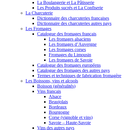
La Boulangerie et La Pâtisserie
Les Produits sucrés et La Confiserie
La Charcuterie
Dictionnaire des charcuteries françaises
Dictionnaire des charcuteries autres pays
Les Fromages
Catalogue des fromages français
Les fromages alsaciens
Les fromages d’Auvergne
Les fromages corses
Fromages du Limousin
Les fromages de Savoie
Catalogue des fromages européens
Catalogue des fromages des autres pays
Termes et techniques de fabrication fromagère
Les Boissons, vins et alcools
Boisson (généralités)
Vins français
Alsace
Beaujolais
Bordeaux
Bourgogne
Corse (vignoble et vins)
Savoie – Haute-Savoie
Vins des autres pays