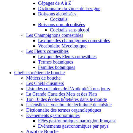
Cépages de A à Z
Dictionnaire du vin et de la vigne
Boissons alcoolisées
Cocktails
Boissons non-alcoolisées
Cocktails sans alcool
Les Champignons comestibles
Lexique des champignons comestibles
Vocabulaire Mycologique
Les Fleurs comestibles
Lexique des Fleurs comestibles
Termes botaniques
Familles botaniques
Chefs et métiers de bouche
Métiers de bouche
Les Chefs cuisiniers
Liste des cuisiniers de l’Antiquité à nos jours
La Grande Carte des Mets et des Plats
Top 10 des écoles hôtelières dans le monde
Ustensiles et vocabulaire technique de cuisine
Dictionnaire des termes organoleptiques
Événements gastronomiques
Fêtes gastronomiques par région française
Evénements gastronomiques par pays
Argot de Bouche