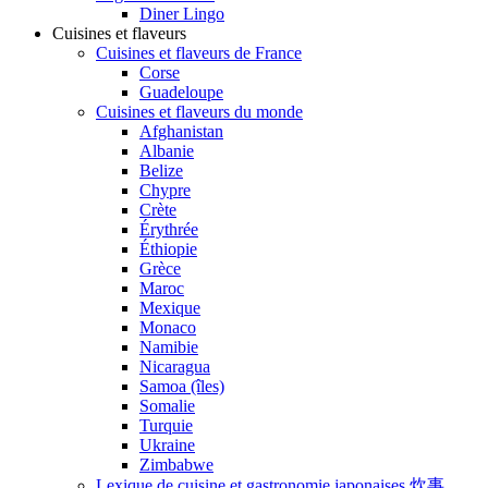
Diner Lingo
Cuisines et flaveurs
Cuisines et flaveurs de France
Corse
Guadeloupe
Cuisines et flaveurs du monde
Afghanistan
Albanie
Belize
Chypre
Crète
Érythrée
Éthiopie
Grèce
Maroc
Mexique
Monaco
Namibie
Nicaragua
Samoa (îles)
Somalie
Turquie
Ukraine
Zimbabwe
Lexique de cuisine et gastronomie japonaises 炊事