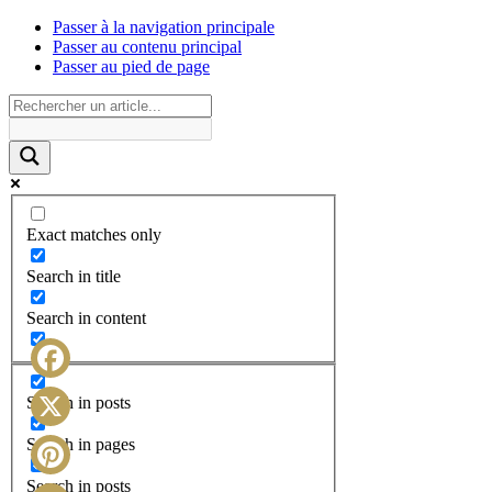
Passer à la navigation principale
Passer au contenu principal
Passer au pied de page
Exact matches only
Search in title
Search in content
Facebook
Search in posts
X
Search in pages
Search in posts
Pinterest