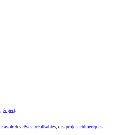
r
,
ériger
).
ie
avoir
des
rêves
irréalisables
, des
projets
chimériques
.