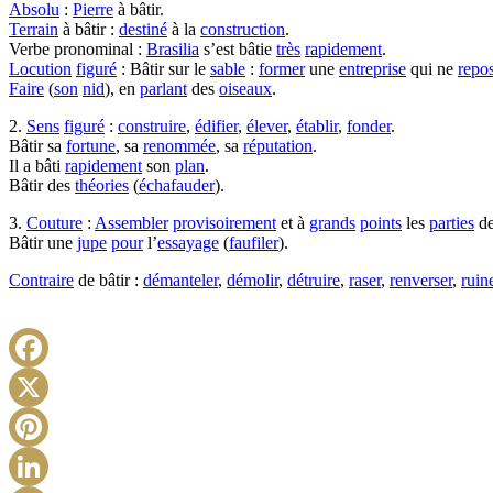
Absolu
:
Pierre
à bâtir.
Terrain
à bâtir :
destiné
à la
construction
.
Verbe pronominal :
Brasilia
s’est bâtie
très
rapidement
.
Locution
figuré
: Bâtir sur le
sable
:
former
une
entreprise
qui ne
repo
Faire
(
son
nid
), en
parlant
des
oiseaux
.
2.
Sens
figuré
:
construire
,
édifier
,
élever
,
établir
,
fonder
.
Bâtir sa
fortune
, sa
renommée
, sa
réputation
.
Il a bâti
rapidement
son
plan
.
Bâtir des
théories
(
échafauder
).
3.
Couture
:
Assembler
provisoirement
et à
grands
points
les
parties
de
Bâtir une
jupe
pour
l’
essayage
(
faufiler
).
Contraire
de bâtir :
démanteler
,
démolir
,
détruire
,
raser
,
renverser
,
ruin