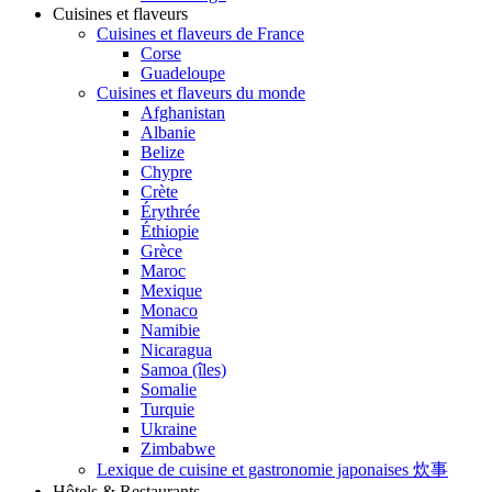
Cuisines et flaveurs
Cuisines et flaveurs de France
Corse
Guadeloupe
Cuisines et flaveurs du monde
Afghanistan
Albanie
Belize
Chypre
Crète
Érythrée
Éthiopie
Grèce
Maroc
Mexique
Monaco
Namibie
Nicaragua
Samoa (îles)
Somalie
Turquie
Ukraine
Zimbabwe
Lexique de cuisine et gastronomie japonaises 炊事
Hôtels & Restaurants