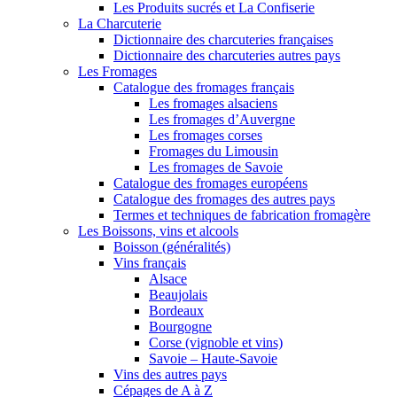
Les Produits sucrés et La Confiserie
La Charcuterie
Dictionnaire des charcuteries françaises
Dictionnaire des charcuteries autres pays
Les Fromages
Catalogue des fromages français
Les fromages alsaciens
Les fromages d’Auvergne
Les fromages corses
Fromages du Limousin
Les fromages de Savoie
Catalogue des fromages européens
Catalogue des fromages des autres pays
Termes et techniques de fabrication fromagère
Les Boissons, vins et alcools
Boisson (généralités)
Vins français
Alsace
Beaujolais
Bordeaux
Bourgogne
Corse (vignoble et vins)
Savoie – Haute-Savoie
Vins des autres pays
Cépages de A à Z