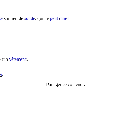
se
sur rien de
solide
, qui ne
peut
durer
.
 (un
vêtement
).
er
.
Partager ce contenu :
Facebook
X
Pinterest