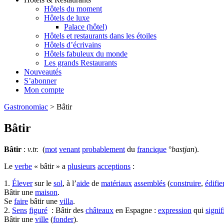
Hôtels du moment
Hôtels de luxe
Palace (hôtel)
Hôtels et restaurants dans les étoiles
Hôtels d’écrivains
Hôtels fabuleux du monde
Les grands Restaurants
Nouveautés
S’abonner
Mon compte
Gastronomiac
>
Bâtir
Bâtir
Bâtir
:
v.tr.
(
mot
venant
probablement
du
francique
°
bastjan
).
Le
verbe
« bâtir » a
plusieurs
acceptions
:
1.
Élever
sur le
sol
, à l’
aide
de
matériaux
assemblés
(
construire
,
édifie
Bâtir une
maison
.
Se
faire
bâtir une
villa
.
2.
Sens
figuré
: Bâtir des
châteaux
en Espagne :
expression
qui
signif
Bâtir une
ville
(
fonder
).