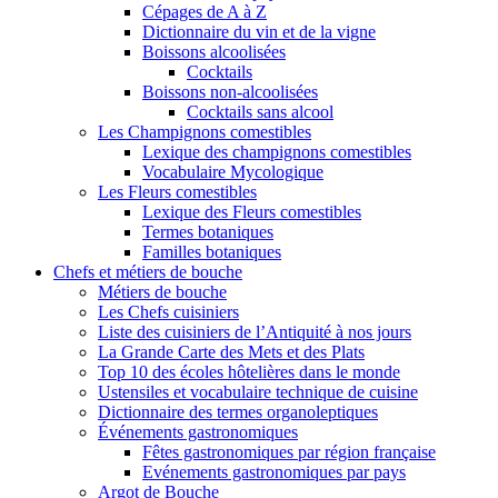
Cépages de A à Z
Dictionnaire du vin et de la vigne
Boissons alcoolisées
Cocktails
Boissons non-alcoolisées
Cocktails sans alcool
Les Champignons comestibles
Lexique des champignons comestibles
Vocabulaire Mycologique
Les Fleurs comestibles
Lexique des Fleurs comestibles
Termes botaniques
Familles botaniques
Chefs et métiers de bouche
Métiers de bouche
Les Chefs cuisiniers
Liste des cuisiniers de l’Antiquité à nos jours
La Grande Carte des Mets et des Plats
Top 10 des écoles hôtelières dans le monde
Ustensiles et vocabulaire technique de cuisine
Dictionnaire des termes organoleptiques
Événements gastronomiques
Fêtes gastronomiques par région française
Evénements gastronomiques par pays
Argot de Bouche