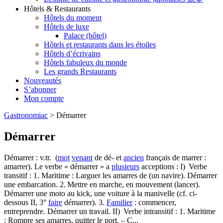
Hôtels & Restaurants
Hôtels du moment
Hôtels de luxe
Palace (hôtel)
Hôtels et restaurants dans les étoiles
Hôtels d’écrivains
Hôtels fabuleux du monde
Les grands Restaurants
Nouveautés
S’abonner
Mon compte
Gastronomiac
>
Démarrer
Démarrer
Démarrer : v.tr. (
mot
venant
de dé- et
ancien
français de marrer :
amarrer). Le verbe « démarrer » a
plusieurs
acceptions : I) Verbe
transitif : 1. Maritime : Larguer les amarres de (un navire). Démarrer
une embarcation. 2. Mettre en marche, en mouvement (lancer).
Démarrer une moto au kick, une voiture à la manivelle (cf. ci-
dessous II, 3°
faire
démarrer). 3.
Familier
: commencer,
entreprendre. Démarrer un travail. II) Verbe intransitif : 1. Maritime
: Rompre ses amarres, quitter le port. – C...