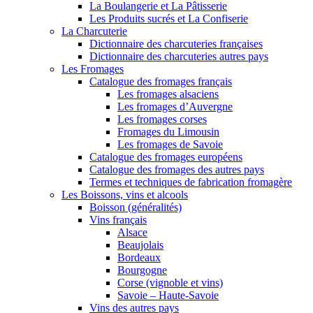
La Boulangerie et La Pâtisserie
Les Produits sucrés et La Confiserie
La Charcuterie
Dictionnaire des charcuteries françaises
Dictionnaire des charcuteries autres pays
Les Fromages
Catalogue des fromages français
Les fromages alsaciens
Les fromages d’Auvergne
Les fromages corses
Fromages du Limousin
Les fromages de Savoie
Catalogue des fromages européens
Catalogue des fromages des autres pays
Termes et techniques de fabrication fromagère
Les Boissons, vins et alcools
Boisson (généralités)
Vins français
Alsace
Beaujolais
Bordeaux
Bourgogne
Corse (vignoble et vins)
Savoie – Haute-Savoie
Vins des autres pays