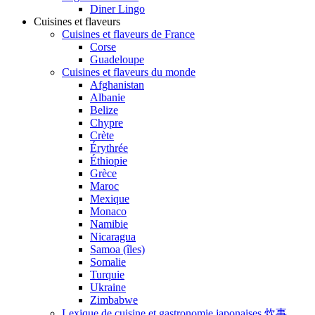
Diner Lingo
Cuisines et flaveurs
Cuisines et flaveurs de France
Corse
Guadeloupe
Cuisines et flaveurs du monde
Afghanistan
Albanie
Belize
Chypre
Crète
Érythrée
Éthiopie
Grèce
Maroc
Mexique
Monaco
Namibie
Nicaragua
Samoa (îles)
Somalie
Turquie
Ukraine
Zimbabwe
Lexique de cuisine et gastronomie japonaises 炊事