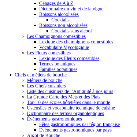
Cépages de A à Z
Dictionnaire du vin et de la vigne
Boissons alcoolisées
Cocktails
Boissons non-alcoolisées
Cocktails sans alcool
Les Champignons comestibles
Lexique des champignons comestibles
Vocabulaire Mycologique
Les Fleurs comestibles
Lexique des Fleurs comestibles
Termes botaniques
Familles botaniques
Chefs et métiers de bouche
Métiers de bouche
Les Chefs cuisiniers
Liste des cuisiniers de l’Antiquité à nos jours
La Grande Carte des Mets et des Plats
Top 10 des écoles hôtelières dans le monde
Ustensiles et vocabulaire technique de cuisine
Dictionnaire des termes organoleptiques
Événements gastronomiques
Fêtes gastronomiques par région française
Evénements gastronomiques par pays
Argot de Bouche