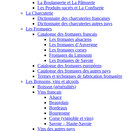
La Boulangerie et La Pâtisserie
Les Produits sucrés et La Confiserie
La Charcuterie
Dictionnaire des charcuteries françaises
Dictionnaire des charcuteries autres pays
Les Fromages
Catalogue des fromages français
Les fromages alsaciens
Les fromages d’Auvergne
Les fromages corses
Fromages du Limousin
Les fromages de Savoie
Catalogue des fromages européens
Catalogue des fromages des autres pays
Termes et techniques de fabrication fromagère
Les Boissons, vins et alcools
Boisson (généralités)
Vins français
Alsace
Beaujolais
Bordeaux
Bourgogne
Corse (vignoble et vins)
Savoie – Haute-Savoie
Vins des autres pays