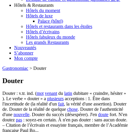
Hôtels & Restaurants
Hôtels du moment
Hôtels de luxe
Palace (hôtel)
Hôtels et restaurants dans les étoiles
Hôtels d’écrivains
Hôtels fabuleux du monde
Les grands Restaurants
Nouveautés
S’abonner
Mon compte
Gastronomiac
>
Douter
Douter
Douter : v.tr. ind. (
mot
venant
du
latin
dubitare « craindre, hésiter »
). Le verbe « douter » a
plusieurs
acceptions : 1. Être dans
l'incertitude de (la réalité d'un
fait
, la vérité d'une assertion). Douter
de. Douter de la réalité de quelque
chose
. Douter de l'authenticité
d'une
nouvelle
. Douter du succès (désespérer). J'en
doute
fort. N'en
doutez
pas
: soyez-en certain. À n'en pas douter : sans aucun doute.
– Citation de l’écrivain et essayiste français, membre de l’Académie
française Paul Bo...