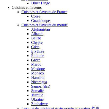
Diner Lingo
Cuisines et flaveurs
Cuisines et flaveurs de France
Corse
Guadeloupe
Cuisines et flaveurs du monde
Afghanistan
Albanie
Belize
Chypre
Crète
Érythrée
Éthiopie
Grèce
Maroc
Mexique
Monaco
Namibie
Nicaragua
Samoa (îles)
Somalie
Turquie
Ukraine
Zimbabwe
Lexique de cuisine et gastronomie japonaises 炊事