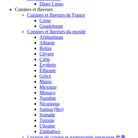
Diner Lingo
Cuisines et flaveurs
Cuisines et flaveurs de France
Corse
Guadeloupe
Cuisines et flaveurs du monde
Afghanistan
Albanie
Belize
Chypre
Crète
Érythrée
Éthiopie
Grèce
Maroc
Mexique
Monaco
Namibie
Nicaragua
Samoa (îles)
Somalie
Turquie
Ukraine
Zimbabwe
Lexique de cuisine et gastronomie japonaises 炊事