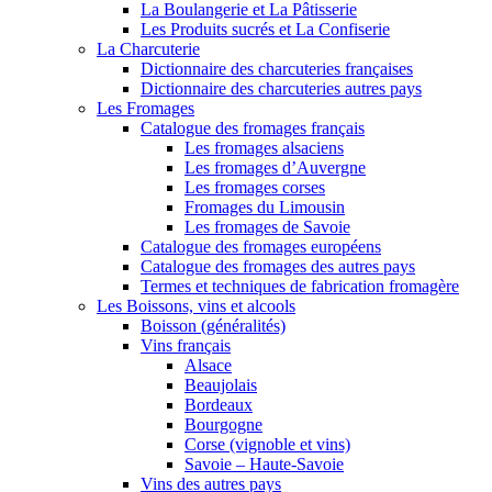
La Boulangerie et La Pâtisserie
Les Produits sucrés et La Confiserie
La Charcuterie
Dictionnaire des charcuteries françaises
Dictionnaire des charcuteries autres pays
Les Fromages
Catalogue des fromages français
Les fromages alsaciens
Les fromages d’Auvergne
Les fromages corses
Fromages du Limousin
Les fromages de Savoie
Catalogue des fromages européens
Catalogue des fromages des autres pays
Termes et techniques de fabrication fromagère
Les Boissons, vins et alcools
Boisson (généralités)
Vins français
Alsace
Beaujolais
Bordeaux
Bourgogne
Corse (vignoble et vins)
Savoie – Haute-Savoie
Vins des autres pays