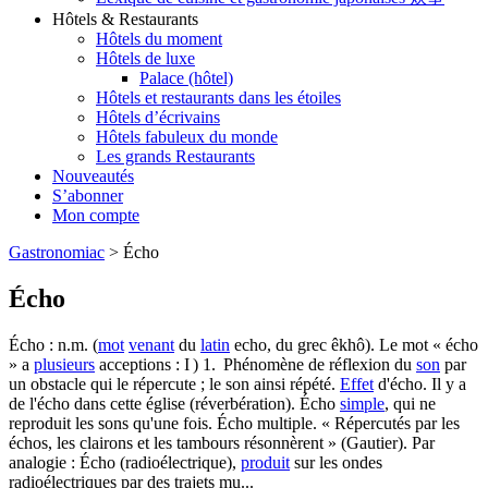
Hôtels & Restaurants
Hôtels du moment
Hôtels de luxe
Palace (hôtel)
Hôtels et restaurants dans les étoiles
Hôtels d’écrivains
Hôtels fabuleux du monde
Les grands Restaurants
Nouveautés
S’abonner
Mon compte
Gastronomiac
>
Écho
Écho
Écho : n.m. (
mot
venant
du
latin
echo, du grec êkhô). Le mot « écho
» a
plusieurs
acceptions : I ) 1. Phénomène de réflexion du
son
par
un obstacle qui le répercute ; le son ainsi répété.
Effet
d'écho. Il y a
de l'écho dans cette église (réverbération). Écho
simple
, qui ne
reproduit les sons qu'une fois. Écho multiple. « Répercutés par les
échos, les clairons et les tambours résonnèrent » (Gautier). Par
analogie : Écho (radioélectrique),
produit
sur les ondes
radioélectriques par des trajets mu...