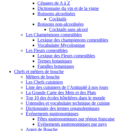
Cépages de A à Z
Dictionnaire du vin et de la vigne
Boissons alcoolisées
Cocktails
Boissons non-alcoolisées
Cocktails sans alcool
Les Champignons comestibles
Lexique des champignons comestibles
Vocabulaire Mycologique
Les Fleurs comestibles
Lexique des Fleurs comestibles
Termes botaniques
Familles botaniques
Chefs et métiers de bouche
Métiers de bouche
Les Chefs cuisiniers
Liste des cuisiniers de l’Antiquité à nos jours
La Grande Carte des Mets et des Plats
Top 10 des écoles hôtelières dans le monde
Ustensiles et vocabulaire technique de cuisine
Dictionnaire des termes organoleptiques
Événements gastronomiques
Fêtes gastronomiques par région française
Evénements gastronomiques par pays
Argot de Bouche