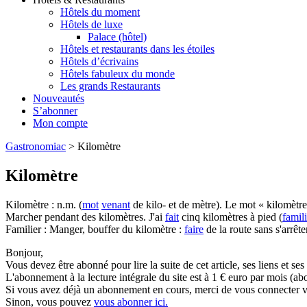
Hôtels du moment
Hôtels de luxe
Palace (hôtel)
Hôtels et restaurants dans les étoiles
Hôtels d’écrivains
Hôtels fabuleux du monde
Les grands Restaurants
Nouveautés
S’abonner
Mon compte
Gastronomiac
>
Kilomètre
Kilomètre
Kilomètre : n.m. (
mot
venant
de kilo- et de mètre). Le mot « kilomètre
Marcher pendant des kilomètres. J'ai
fait
cinq kilomètres à pied (
famili
Familier : Manger, bouffer du kilomètre :
faire
de la route sans s'arrêter
Bonjour,
Vous devez être abonné pour lire la suite de cet article, ses liens et se
L'abonnement à la lecture intégrale du site est à 1 € euro par mois 
Si vous avez déjà un abonnement en cours, merci de vous connecter vi
Sinon, vous pouvez
vous abonner ici.