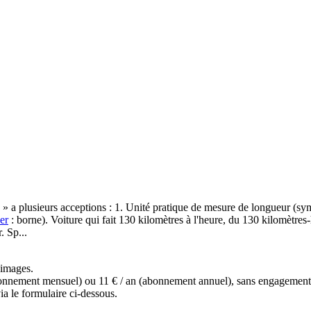
 » a plusieurs acceptions : 1. Unité pratique de mesure de longueur (symb
er
: borne). Voiture qui fait 130 kilomètres à l'heure, du 130 kilomètre
. Sp...
s images.
(abonnement mensuel) ou 11 € / an (abonnement annuel), sans engagemen
a le formulaire ci-dessous.