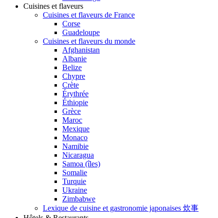
Cuisines et flaveurs
Cuisines et flaveurs de France
Corse
Guadeloupe
Cuisines et flaveurs du monde
Afghanistan
Albanie
Belize
Chypre
Crète
Érythrée
Éthiopie
Grèce
Maroc
Mexique
Monaco
Namibie
Nicaragua
Samoa (îles)
Somalie
Turquie
Ukraine
Zimbabwe
Lexique de cuisine et gastronomie japonaises 炊事
Hôtels & Restaurants