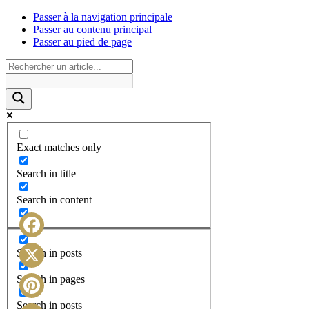
Passer à la navigation principale
Passer au contenu principal
Passer au pied de page
Exact matches only
Search in title
Search in content
Facebook
Search in posts
X
Search in pages
Search in posts
Pinterest