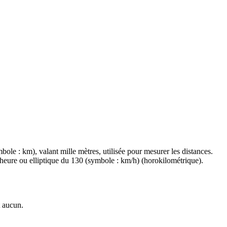
ole : km), valant mille mètres, utilisée pour mesurer les distances.
s-heure ou elliptique du 130 (symbole : km/h) (horokilométrique).
t aucun.