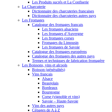
Les Produits sucrés et La Confiserie
La Charcuterie
Dictionnaire des charcuteries françaises
Dictionnaire des charcuteries autres pays
Les Fromages
Catalogue des fromages français
Les fromages alsaciens
Les fromages d’Auvergne
Les fromages corses
Fromages du Limousin
Les fromages de Savoie
Catalogue des fromages européens
Catalogue des fromages des autres pays
Termes et techniques de fabrication fromagère
Les Boissons, vins et alcools
Boisson (généralités)
Vins français
Alsace
Beaujolais
Bordeaux
Bourgogne
Corse (vignoble et vins)
Savoie – Haute-Savoie
Vins des autres pays
Cépages de A à Z