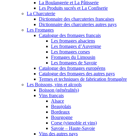
La Boulangerie et La Pâtisserie
Les Produits sucrés et La Confiserie
La Charcuterie
Dictionnaire des charcuteries françaises
Dictionnaire des charcuteries autres pays
Les Fromages
Catalogue des fromages français
Les fromages alsaciens
Les fromages d’Auvergne
Les fromages corses
Fromages du Limousin
Les fromages de Savoie
Catalogue des fromages européens
Catalogue des fromages des autres pays
Termes et techniques de fabrication fromagère
Les Boissons, vins et alcools
Boisson (généralités)
Vins français
Alsace
Beaujolais
Bordeaux
Bourgogne
Corse (vignoble et vins)
Savoie – Haute-Savoie
Vins des autres pays