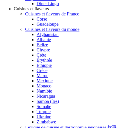
Diner Lingo
Cuisines et flaveurs
Cuisines et flaveurs de France
Corse
Guadeloupe
Cuisines et flaveurs du monde
Afghanistan
Albanie
Belize
Chypre
Crète
Érythrée
Éthiopie
Grèce
Maroc
Mexique
Monaco
Namibie
Nicaragua
Samoa (îles)
Somalie
Turquie
Ukraine
Zimbabwe
Lexique de cuisine et gastronomie japonaises 炊事