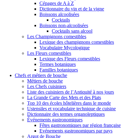
Cépages de A à Z
Dictionnaire du vin et de la vigne
Boissons alcoolisées
Cocktails
Boissons non-alcoolisées
Cocktails sans alcool
Les Champignons comestibles
Lexique des champignons comestibles
Vocabulaire Mycologique
Les Fleurs comestibles
Lexique des Fleurs comestibles
Termes botaniques
Familles botaniques
Chefs et métiers de bouche
Métiers de bouche
Les Chefs cuisiniers
Liste des cuisiniers de l’Antiquité à nos jours
La Grande Carte des Mets et des Plats
Top 10 des écoles hôtelières dans le monde
Ustensiles et vocabulaire technique de cuisine
Dictionnaire des termes organoleptiques
Événements gastronomiques
Fêtes gastronomiques par région française
Evénements gastronomiques par pays
Argot de Bouche