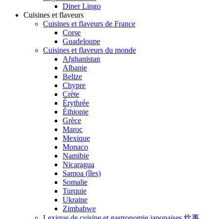
Diner Lingo
Cuisines et flaveurs
Cuisines et flaveurs de France
Corse
Guadeloupe
Cuisines et flaveurs du monde
Afghanistan
Albanie
Belize
Chypre
Crète
Érythrée
Éthiopie
Grèce
Maroc
Mexique
Monaco
Namibie
Nicaragua
Samoa (îles)
Somalie
Turquie
Ukraine
Zimbabwe
Lexique de cuisine et gastronomie japonaises 炊事