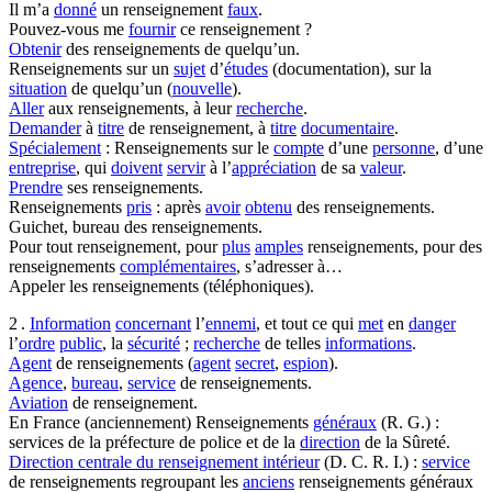
Il m’a
donné
un renseignement
faux
.
Pouvez-vous me
fournir
ce renseignement ?
Obtenir
des renseignements de quelqu’un.
Renseignements sur un
sujet
d’
études
(documentation), sur la
situation
de quelqu’un (
nouvelle
).
Aller
aux renseignements, à leur
recherche
.
Demander
à
titre
de renseignement, à
titre
documentaire
.
Spécialement
: Renseignements sur le
compte
d’une
personne
, d’une
entreprise
, qui
doivent
servir
à l’
appréciation
de sa
valeur
.
Prendre
ses renseignements.
Renseignements
pris
: après
avoir
obtenu
des renseignements.
Guichet, bureau des renseignements.
Pour tout renseignement, pour
plus
amples
renseignements, pour des
renseignements
complémentaires
, s’adresser à…
Appeler les renseignements (téléphoniques).
2 .
Information
concernant
l’
ennemi
, et tout ce qui
met
en
danger
l’
ordre
public
, la
sécurité
;
recherche
de telles
informations
.
Agent
de renseignements (
agent
secret
,
espion
).
Agence
,
bureau
,
service
de renseignements.
Aviation
de renseignement.
En France (anciennement) Renseignements
généraux
(R. G.) :
services de la préfecture de police et de la
direction
de la Sûreté.
Direction centrale du renseignement intérieur
(D. C. R. I.) :
service
de renseignements regroupant les
anciens
renseignements généraux