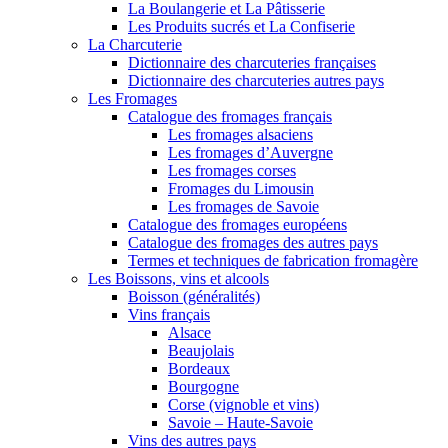
La Boulangerie et La Pâtisserie
Les Produits sucrés et La Confiserie
La Charcuterie
Dictionnaire des charcuteries françaises
Dictionnaire des charcuteries autres pays
Les Fromages
Catalogue des fromages français
Les fromages alsaciens
Les fromages d’Auvergne
Les fromages corses
Fromages du Limousin
Les fromages de Savoie
Catalogue des fromages européens
Catalogue des fromages des autres pays
Termes et techniques de fabrication fromagère
Les Boissons, vins et alcools
Boisson (généralités)
Vins français
Alsace
Beaujolais
Bordeaux
Bourgogne
Corse (vignoble et vins)
Savoie – Haute-Savoie
Vins des autres pays