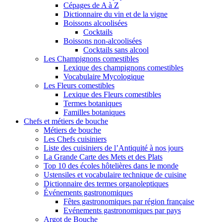
Cépages de A à Z
Dictionnaire du vin et de la vigne
Boissons alcoolisées
Cocktails
Boissons non-alcoolisées
Cocktails sans alcool
Les Champignons comestibles
Lexique des champignons comestibles
Vocabulaire Mycologique
Les Fleurs comestibles
Lexique des Fleurs comestibles
Termes botaniques
Familles botaniques
Chefs et métiers de bouche
Métiers de bouche
Les Chefs cuisiniers
Liste des cuisiniers de l’Antiquité à nos jours
La Grande Carte des Mets et des Plats
Top 10 des écoles hôtelières dans le monde
Ustensiles et vocabulaire technique de cuisine
Dictionnaire des termes organoleptiques
Événements gastronomiques
Fêtes gastronomiques par région française
Evénements gastronomiques par pays
Argot de Bouche