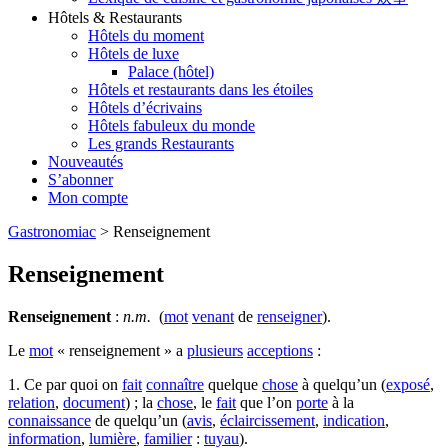
Hôtels & Restaurants
Hôtels du moment
Hôtels de luxe
Palace (hôtel)
Hôtels et restaurants dans les étoiles
Hôtels d’écrivains
Hôtels fabuleux du monde
Les grands Restaurants
Nouveautés
S’abonner
Mon compte
Gastronomiac
>
Renseignement
Renseignement
Renseignement
:
n.m.
(
mot
venant
de
renseigner
).
Le
mot
« renseignement » a
plusieurs
acceptions
:
1. Ce par quoi on
fait
connaître
quelque
chose
à quelqu’un (
exposé
,
relation
,
document
) ; la
chose
, le
fait
que l’on
porte
à la
connaissance
de quelqu’un (
avis
,
éclaircissement
,
indication
,
information
,
lumière
,
familier
:
tuyau
).