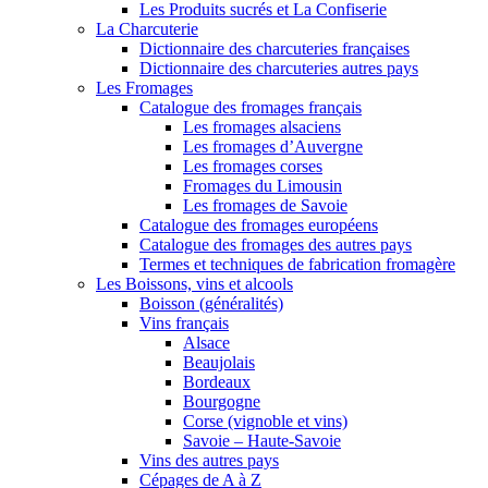
Les Produits sucrés et La Confiserie
La Charcuterie
Dictionnaire des charcuteries françaises
Dictionnaire des charcuteries autres pays
Les Fromages
Catalogue des fromages français
Les fromages alsaciens
Les fromages d’Auvergne
Les fromages corses
Fromages du Limousin
Les fromages de Savoie
Catalogue des fromages européens
Catalogue des fromages des autres pays
Termes et techniques de fabrication fromagère
Les Boissons, vins et alcools
Boisson (généralités)
Vins français
Alsace
Beaujolais
Bordeaux
Bourgogne
Corse (vignoble et vins)
Savoie – Haute-Savoie
Vins des autres pays
Cépages de A à Z