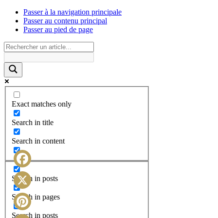
Passer à la navigation principale
Passer au contenu principal
Passer au pied de page
Exact matches only
Search in title
Search in content
Facebook
Search in posts
X
Search in pages
Search in posts
Pinterest