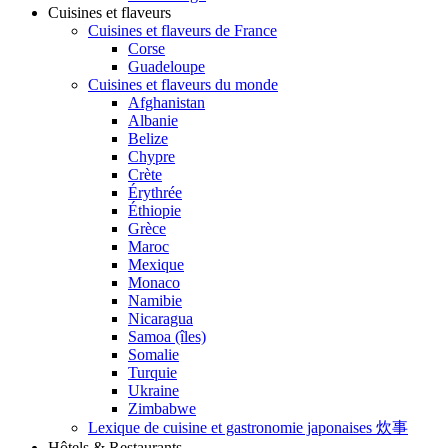
Cuisines et flaveurs
Cuisines et flaveurs de France
Corse
Guadeloupe
Cuisines et flaveurs du monde
Afghanistan
Albanie
Belize
Chypre
Crète
Érythrée
Éthiopie
Grèce
Maroc
Mexique
Monaco
Namibie
Nicaragua
Samoa (îles)
Somalie
Turquie
Ukraine
Zimbabwe
Lexique de cuisine et gastronomie japonaises 炊事
Hôtels & Restaurants