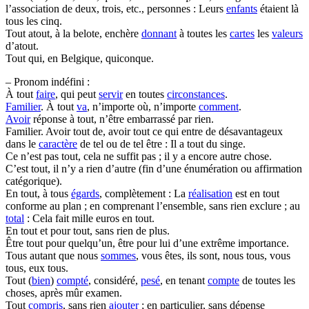
l’association de deux, trois, etc., personnes : Leurs
enfants
étaient là
tous les cinq.
Tout atout, à la belote, enchère
donnant
à toutes les
cartes
les
valeurs
d’atout.
Tout qui, en Belgique, quiconque.
– Pronom indéfini :
À tout
faire
, qui peut
servir
en toutes
circonstances
.
Familier
. À tout
va
, n’importe où, n’importe
comment
.
Avoir
réponse à tout, n’être embarrassé par rien.
Familier. Avoir tout de, avoir tout ce qui entre de désavantageux
dans le
caractère
de tel ou de tel être : Il a tout du singe.
Ce n’est pas tout, cela ne suffit pas ; il y a encore autre chose.
C’est tout, il n’y a rien d’autre (fin d’une énumération ou affirmation
catégorique).
En tout, à tous
égards
, complètement : La
réalisation
est en tout
conforme au plan ; en comprenant l’ensemble, sans rien exclure ; au
total
: Cela fait mille euros en tout.
En tout et pour tout, sans rien de plus.
Être tout pour quelqu’un, être pour lui d’une extrême importance.
Tous autant que nous
sommes
, vous êtes, ils sont, nous tous, vous
tous, eux tous.
Tout (
bien
)
compté
, considéré,
pesé
, en tenant
compte
de toutes les
choses, après mûr examen.
Tout
compris
, sans rien
ajouter
; en particulier, sans dépense