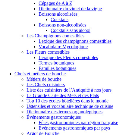
Cépages de A à Z
Dictionnaire du vin et de la vigne
Boissons alcoolisées
Cocktails
Boissons non-alcoolisées
Cocktails sans alcool
Les Champignons comestibles
Lexique des champignons comestibles
Vocabulaire Mycologique
Les Fleurs comestibles
Lexique des Fleurs comestibles
Termes botaniques
Familles botaniques
Chefs et métiers de bouche
Métiers de bouche
Les Chefs cuisiniers
Liste des cuisiniers de l’Antiquité à nos jours
La Grande Carte des Mets et des Plats
Top 10 des écoles hôtelières dans le monde
Ustensiles et vocabulaire technique de cuisine
Dictionnaire des termes organoleptiques
Événements gastronomiques
Fêtes gastronomiques par région française
Evénements gastronomiques par pays
Argot de Bouche