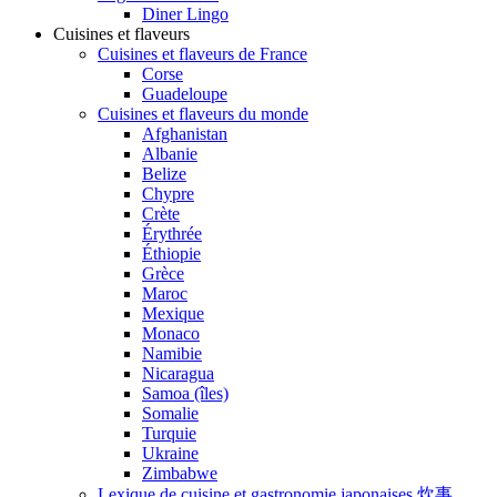
Diner Lingo
Cuisines et flaveurs
Cuisines et flaveurs de France
Corse
Guadeloupe
Cuisines et flaveurs du monde
Afghanistan
Albanie
Belize
Chypre
Crète
Érythrée
Éthiopie
Grèce
Maroc
Mexique
Monaco
Namibie
Nicaragua
Samoa (îles)
Somalie
Turquie
Ukraine
Zimbabwe
Lexique de cuisine et gastronomie japonaises 炊事