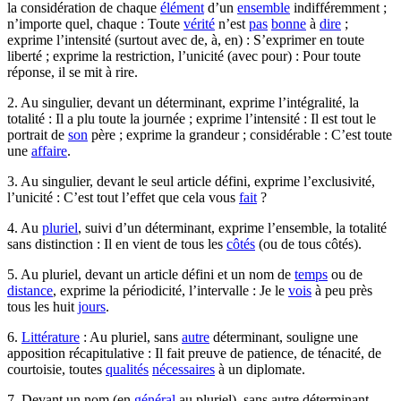
la considération de chaque
élément
d’un
ensemble
indifféremment ;
n’importe quel, chaque : Toute
vérité
n’est
pas
bonne
à
dire
;
exprime l’intensité (surtout avec de, à, en) : S’exprimer en toute
liberté ; exprime la restriction, l’unicité (avec pour) : Pour toute
réponse, il se mit à rire.
2. Au singulier, devant un déterminant, exprime l’intégralité, la
totalité : Il a plu toute la journée ; exprime l’intensité : Il est tout le
portrait de
son
père ; exprime la grandeur ; considérable : C’est toute
une
affaire
.
3. Au singulier, devant le seul article défini, exprime l’exclusivité,
l’unicité : C’est tout l’effet que cela vous
fait
?
4. Au
pluriel
, suivi d’un déterminant, exprime l’ensemble, la totalité
sans distinction : Il en vient de tous les
côtés
(ou de tous côtés).
5. Au pluriel, devant un article défini et un nom de
temps
ou de
distance
, exprime la périodicité, l’intervalle : Je le
vois
à peu près
tous les huit
jours
.
6.
Littérature
: Au pluriel, sans
autre
déterminant, souligne une
apposition récapitulative : Il fait preuve de patience, de ténacité, de
courtoisie, toutes
qualités
nécessaires
à un diplomate.
7. Devant un nom (en
général
au pluriel), sans autre déterminant,