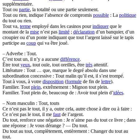
supplémentaire.
Tout ou
partie
, la totalité ou une partie seulement.
Tout ou rien, indique l’absence de compromis
possible
: La
politique
du tout ou rien.
Tout va,
terme
employé dans les casinos pour
indiquer
que le
montant de la
mise
n’est pas
limité
;
déclaration
d’un banquier, d’un
croupier ou d’un ponte indiquant que tout l’argent laissé sur le tapis
participe au
coup
qui va être joué.
– Adverbe : Tout.
C’est tout un, il n’y a aucune
différence
.
Être tout
yeux
, tout ouïe, tout oreilles, être
très
attentif.
Littérature : Tout … que, marque le degré absolu dans une
subordination concessive : Tout malin qu’il est, il s’est trompé.
Tout à vous, à votre
disposition
(
formule
de fin de
lettre
).
Familier. Tout
plein
, extrêmement : Mignon tout plein.
Familier. Tout plein de, beaucoup de : Avoir tout plein d’
idées
.
– Nom masculin : Tout, touts
Ce n’est pas le tout, il y a, outre cela, autre chose à dire ou à faire :
Ce n’est pas le tout, il me
faut
de l’argent.
Du tout, renforce une négation : Je n’aime pas du tout ce livre ; dans
une réponse : Je vous dérange ? — Du tout.
Du tout au tout, complètement, entièrement : Changer du tout au
tout.