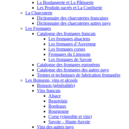
La Boulangerie et La Pâtisserie
Les Produits sucrés et La Confiserie
La Charcuterie
Dictionnaire des charcuteries françaises
Dictionnaire des charcuteries autres pays
Les Fromages
Catalogue des fromages français
Les fromages alsaciens
Les fromages d’Auvergne
Les fromages corses
Fromages du Limousin
Les fromages de Savoie
Catalogue des fromages européens
Catalogue des fromages des autres pays
Termes et techniques de fabrication fromagère
Les Boissons, vins et alcools
Boisson (généralités)
Vins français
Alsace
Beaujolais
Bordeaux
Bourgogne
Corse (vignoble et vins)
Savoie – Haute-Savoie
Vins des autres pays