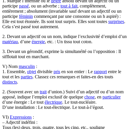
1. Marque l’intensité ou le
degré
absolu devant un adjectif ou un
participe
passé
, ou un adverbe ;
tout à fait
, complètement,
entièrement ; absolument (invariable sauf devant un adjectif ou un
participe
féminin
commençant par une consonne ou un h aspiré) :
Elle est tout étonnée. Ils sont tout surpris. Elles sont toutes
surprises
.
Cela s’est passé tout autrement.
2. Devant un adjectif ou un nom, indique l’exclusivité d’emploi d’un
matériau
, d’une
énergie
, etc. : Un tissu tout coton.
3. Devant un gérondif, exprime la simultanéité ou l’opposition : Il
sifflotait tout en marchant.
V) Nom
masculin
:
1. Ensemble,
objet
divisible
pris
en son entier : Le
rapport
entre le
tout et les
parties
. Classez ces remarques et faites-en des touts
distincts
.
2. (Souvent avec un
trait
d’union.) Suivi d’un adjectif ou d’un nom
apposé, indique l’emploi exclusif de quelque
chose
, en
particulier
d’une énergie : Le tout
électrique
. Le tout-nucléaire.
D’une installation : Le tout-électrique. Le tout-à-l’égout.
VI)
Expressions
:
– Adjectif indéfini :
Tous (les) deux, trois, quatre, tous les cinq, etc., souligne