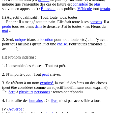
indique que l’ensemble des cas de figure est
considéré
(le
plus
souvent en apposition) :
Émission
tous publics.
Véhicule
tout
terrain
.
II) Adjectif qualificatif : Tout, toute, tous, toutes.
1. Entier : Il a mangé tout un pain. Elle était toute à ses
pensées
. Il a
perdu
tous ses biens
dans
le désastre. J’ai lu toutes « les Fleurs du
mal
».
2. Seul,
unique
(dans la
locution
pour tout, toute, etc.) : Il n’y avait
pour tous meubles qu’un lit et une
chaise
. Pour toutes armoiries, il
avait un épi.
III) Pronom indéfini :
1. L’ensemble des choses : Tout est prêt.
2. N’importe quoi : Tout
peut
arriver.
3. Se référant à un nom
exprimé
, la totalité des êtres ou des choses
(peut être considéré comme un adjectif indéfini sans nom exprimé) :
J’ai
écrit
à
plusieurs
personnes
: toutes ont répondu.
4. La totalité des
humains
: Ce
livre
n’est pas accessible à tous.
IV)
Adverbe
: