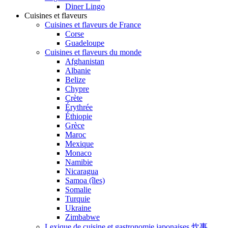
Diner Lingo
Cuisines et flaveurs
Cuisines et flaveurs de France
Corse
Guadeloupe
Cuisines et flaveurs du monde
Afghanistan
Albanie
Belize
Chypre
Crète
Érythrée
Éthiopie
Grèce
Maroc
Mexique
Monaco
Namibie
Nicaragua
Samoa (îles)
Somalie
Turquie
Ukraine
Zimbabwe
Lexique de cuisine et gastronomie japonaises 炊事