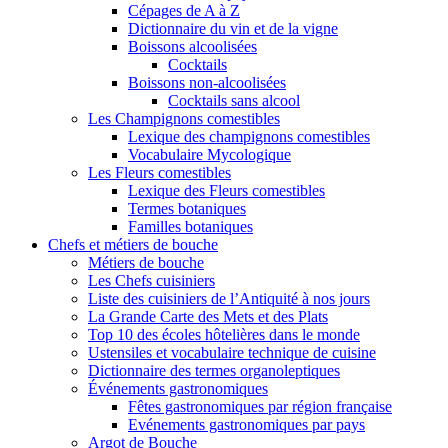
Cépages de A à Z
Dictionnaire du vin et de la vigne
Boissons alcoolisées
Cocktails
Boissons non-alcoolisées
Cocktails sans alcool
Les Champignons comestibles
Lexique des champignons comestibles
Vocabulaire Mycologique
Les Fleurs comestibles
Lexique des Fleurs comestibles
Termes botaniques
Familles botaniques
Chefs et métiers de bouche
Métiers de bouche
Les Chefs cuisiniers
Liste des cuisiniers de l’Antiquité à nos jours
La Grande Carte des Mets et des Plats
Top 10 des écoles hôtelières dans le monde
Ustensiles et vocabulaire technique de cuisine
Dictionnaire des termes organoleptiques
Événements gastronomiques
Fêtes gastronomiques par région française
Evénements gastronomiques par pays
Argot de Bouche