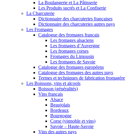
La Boulangerie et La Pâtisserie
Les Produits sucrés et La Confiserie
La Charcuterie
Dictionnaire des charcuteries françaises
Dictionnaire des charcuteries autres pays
Les Fromages
Catalogue des fromages français
Les fromages alsaciens
Les fromages d’Auvergne
Les fromages corses
Fromages du Limousin
Les fromages de Savoie
Catalogue des fromages européens
Catalogue des fromages des autres pays
Termes et techniques de fabrication fromagère
Les Boissons, vins et alcools
Boisson (généralités)
Vins français
Alsace
Beaujolais
Bordeaux
Bourgogne
Corse (vignoble et vins)
Savoie – Haute-Savoie
Vins des autres pays