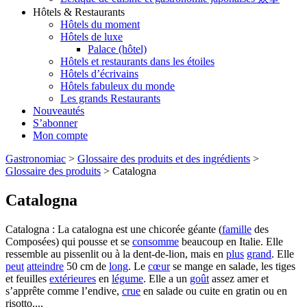
Hôtels & Restaurants
Hôtels du moment
Hôtels de luxe
Palace (hôtel)
Hôtels et restaurants dans les étoiles
Hôtels d’écrivains
Hôtels fabuleux du monde
Les grands Restaurants
Nouveautés
S’abonner
Mon compte
Gastronomiac
>
Glossaire des produits et des ingrédients
>
Glossaire des produits
>
Catalogna
Catalogna
Catalogna : La catalogna est une chicorée géante (
famille
des
Composées) qui pousse et se
consomme
beaucoup en Italie. Elle
ressemble au pissenlit ou à la dent-de-lion, mais en
plus
grand
. Elle
peut
atteindre
50 cm de
long
. Le
cœur
se mange en salade, les tiges
et feuilles
extérieures
en
légume
. Elle a un
goût
assez amer et
s’apprête comme l’endive,
crue
en salade ou cuite en gratin ou en
risotto....