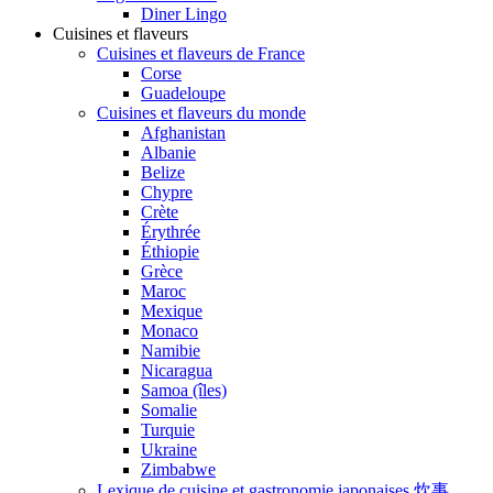
Diner Lingo
Cuisines et flaveurs
Cuisines et flaveurs de France
Corse
Guadeloupe
Cuisines et flaveurs du monde
Afghanistan
Albanie
Belize
Chypre
Crète
Érythrée
Éthiopie
Grèce
Maroc
Mexique
Monaco
Namibie
Nicaragua
Samoa (îles)
Somalie
Turquie
Ukraine
Zimbabwe
Lexique de cuisine et gastronomie japonaises 炊事