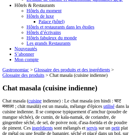
Hôtels & Restaurants
Hôtels du moment
Hôtels de luxe
Palace (hôtel)
Hôtels et restaurants dans les étoiles
Hôtels d’écrivains
Hôtels fabuleux du monde
Les grands Restaurants
Nouveautés
S’abonner
Mon compte
Gastronomiac
>
Glossaire des produits et des ingrédients
>
Glossaire des produits
>
Chat masala (cuisine indienne)
Chat masala (cuisine indienne)
Chat masala (
cuisine
indienne) : Le chat masala (en hindi : चाट
मसाला ; chāt masālā) est un masala, mélange d'épices
utilisé
dans la
cuisine indienne. Il se compose typiquement d’amchur (poudre de
mangue séchée), de cumin, de kala-namak, de coriandre, de
gingembre séché, de sel, de poivre noir, d'asa-foetida et de poudre
de piment. Ces
ingrédients
sont mélangés et
servis
sur un
petit
plat
de métal ou une feuille de bananier, séché et placé dans un bol, sur