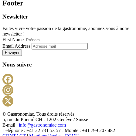
Footer
Newsletter
Faites vivre votre passion de la gastronomie, abonnez-vous à notre
newsletter !
First Name
Email Address
Envoyer
Nous suivre
Facebook
Instagram
X
© Gastronomiac. Tous droits réservés.
5, rue du Prieuré CH - 1202 Genève / Suisse
E-mail :
info@gastronomiac.com
Téléphone : +41 22 731 53 57 - Mobile : +41 799 207 482
CONTACT
|
Mentions légales
|
CGVU