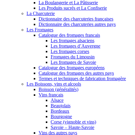
La Boulangerie et La Pâtisserie
Les Produits sucrés et La Confiserie
La Charcuterie
Dictionnaire des charcuteries françaises
Dictionnaire des charcuteries autres pays
Les Fromages
Catalogue des fromages français
Les fromages alsaciens
Les fromages d’Auvergne
Les fromages corses
Fromages du Limousin
Les fromages de Savoie
Catalogue des fromages européens
Catalogue des fromages des autres pays
Termes et techniques de fabrication fromagère
Les Boissons, vins et alcools
Boisson (généralités)
Vins français
Alsace
Beaujolais
Bordeaux
Bourgogne
Corse (vignoble et vins)
Savoie – Haute-Savoie
Vins des autres pays