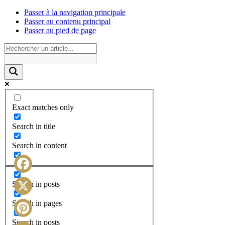
Passer à la navigation principale
Passer au contenu principal
Passer au pied de page
Exact matches only
Search in title
Search in content
Facebook
Search in posts
X
Search in pages
Search in posts
Pinterest