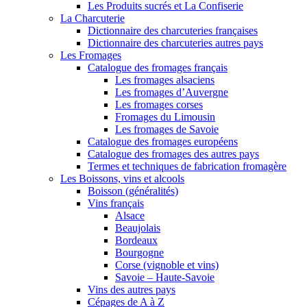
Les Produits sucrés et La Confiserie
La Charcuterie
Dictionnaire des charcuteries françaises
Dictionnaire des charcuteries autres pays
Les Fromages
Catalogue des fromages français
Les fromages alsaciens
Les fromages d’Auvergne
Les fromages corses
Fromages du Limousin
Les fromages de Savoie
Catalogue des fromages européens
Catalogue des fromages des autres pays
Termes et techniques de fabrication fromagère
Les Boissons, vins et alcools
Boisson (généralités)
Vins français
Alsace
Beaujolais
Bordeaux
Bourgogne
Corse (vignoble et vins)
Savoie – Haute-Savoie
Vins des autres pays
Cépages de A à Z