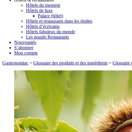
Hôtels du moment
Hôtels de luxe
Palace (hôtel)
Hôtels et restaurants dans les étoiles
Hôtels d’écrivains
Hôtels fabuleux du monde
Les grands Restaurants
Nouveautés
S’abonner
Mon compte
Gastronomiac
>
Glossaire des produits et des ingrédients
>
Glossaire 