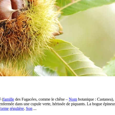
 (
famille
des Fagacées, comme le chêne –
Nom
botanique : Castanea),
enfermée dans une cupule verte, hérissée de piquants. La bogue épineus
forme
régulière
.
Son
...