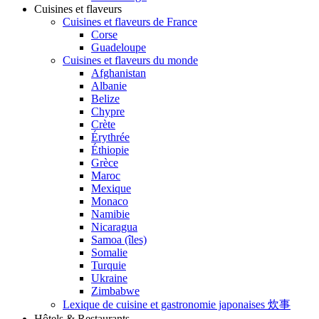
Cuisines et flaveurs
Cuisines et flaveurs de France
Corse
Guadeloupe
Cuisines et flaveurs du monde
Afghanistan
Albanie
Belize
Chypre
Crète
Érythrée
Éthiopie
Grèce
Maroc
Mexique
Monaco
Namibie
Nicaragua
Samoa (îles)
Somalie
Turquie
Ukraine
Zimbabwe
Lexique de cuisine et gastronomie japonaises 炊事
Hôtels & Restaurants