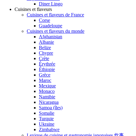
Diner Lingo
Cuisines et flaveurs
Cuisines et flaveurs de France
Corse
Guadeloupe
Cuisines et flaveurs du monde
Afghanistan
Albanie
Belize
Chypre
Crète
Érythrée
Éthiopie
Grèce
Maroc
Mexique
Monaco
Namibie
Nicaragua
Samoa (îles)
Somalie
Turquie
Ukraine
Zimbabwe
Lexique de cuisine et gastronomie japonaises 炊事