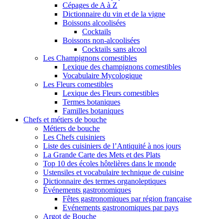
Cépages de A à Z
Dictionnaire du vin et de la vigne
Boissons alcoolisées
Cocktails
Boissons non-alcoolisées
Cocktails sans alcool
Les Champignons comestibles
Lexique des champignons comestibles
Vocabulaire Mycologique
Les Fleurs comestibles
Lexique des Fleurs comestibles
Termes botaniques
Familles botaniques
Chefs et métiers de bouche
Métiers de bouche
Les Chefs cuisiniers
Liste des cuisiniers de l’Antiquité à nos jours
La Grande Carte des Mets et des Plats
Top 10 des écoles hôtelières dans le monde
Ustensiles et vocabulaire technique de cuisine
Dictionnaire des termes organoleptiques
Événements gastronomiques
Fêtes gastronomiques par région française
Evénements gastronomiques par pays
Argot de Bouche