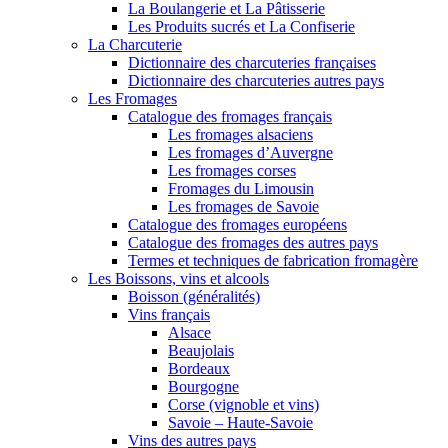
La Boulangerie et La Pâtisserie
Les Produits sucrés et La Confiserie
La Charcuterie
Dictionnaire des charcuteries françaises
Dictionnaire des charcuteries autres pays
Les Fromages
Catalogue des fromages français
Les fromages alsaciens
Les fromages d’Auvergne
Les fromages corses
Fromages du Limousin
Les fromages de Savoie
Catalogue des fromages européens
Catalogue des fromages des autres pays
Termes et techniques de fabrication fromagère
Les Boissons, vins et alcools
Boisson (généralités)
Vins français
Alsace
Beaujolais
Bordeaux
Bourgogne
Corse (vignoble et vins)
Savoie – Haute-Savoie
Vins des autres pays