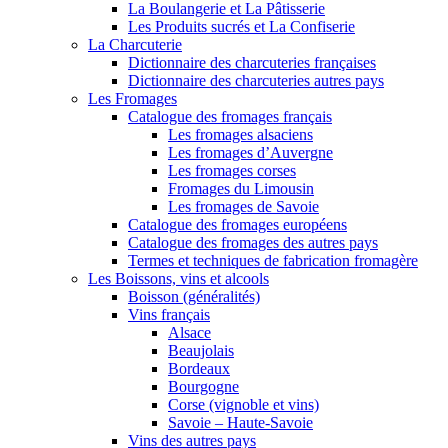
La Boulangerie et La Pâtisserie
Les Produits sucrés et La Confiserie
La Charcuterie
Dictionnaire des charcuteries françaises
Dictionnaire des charcuteries autres pays
Les Fromages
Catalogue des fromages français
Les fromages alsaciens
Les fromages d’Auvergne
Les fromages corses
Fromages du Limousin
Les fromages de Savoie
Catalogue des fromages européens
Catalogue des fromages des autres pays
Termes et techniques de fabrication fromagère
Les Boissons, vins et alcools
Boisson (généralités)
Vins français
Alsace
Beaujolais
Bordeaux
Bourgogne
Corse (vignoble et vins)
Savoie – Haute-Savoie
Vins des autres pays