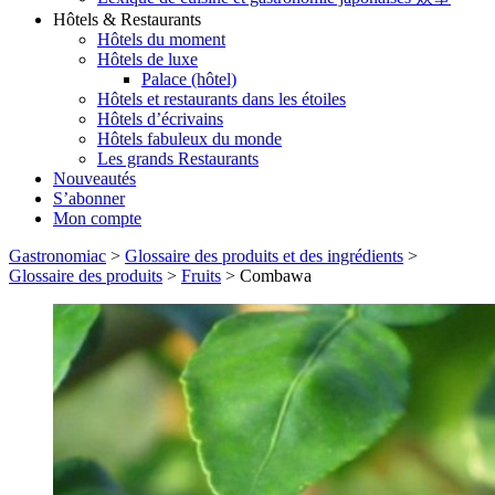
Hôtels & Restaurants
Hôtels du moment
Hôtels de luxe
Palace (hôtel)
Hôtels et restaurants dans les étoiles
Hôtels d’écrivains
Hôtels fabuleux du monde
Les grands Restaurants
Nouveautés
S’abonner
Mon compte
Gastronomiac
>
Glossaire des produits et des ingrédients
>
Glossaire des produits
>
Fruits
>
Combawa