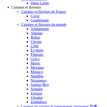
Diner Lingo
Cuisines et flaveurs
Cuisines et flaveurs de France
Corse
Guadeloupe
Cuisines et flaveurs du monde
Afghanistan
Albanie
Belize
Chypre
Crète
Érythrée
Éthiopie
Grèce
Maroc
Mexique
Monaco
Namibie
Nicaragua
Samoa (îles)
Somalie
Turquie
Ukraine
Zimbabwe
Lexique de cuisine et gastronomie japonaises 炊事