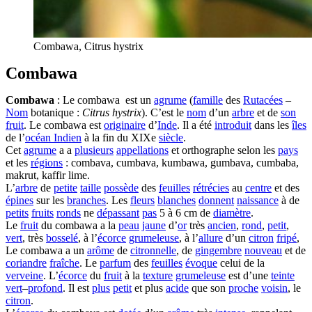
Combawa, Citrus hystrix
Combawa
Combawa
: Le combawa est un
agrume
(
famille
des
Rutacées
–
Nom
botanique :
Citrus hystrix
). C’est le
nom
d’un
arbre
et de
son
fruit
. Le combawa est
originaire
d’
Inde
. Il a été
introduit
dans les
îles
de l’
océan Indien
à la fin du XIXe
siècle
.
Cet
agrume
a a
plusieurs
appellations
et orthographe selon les
pays
et les
régions
: combava, cumbava, kumbawa, gumbava, cumbaba,
makrut, kaffir lime.
L’
arbre
de
petite
taille
possède
des
feuilles
rétrécies
au
centre
et des
épines
sur les
branches
. Les
fleurs
blanches
donnent
naissance
à de
petits
fruits
ronds
ne
dépassant
pas
5 à 6 cm de
diamètre
.
Le
fruit
du combawa a la
peau
jaune
d’
or
très
ancien
,
rond
,
petit
,
vert
, très
bosselé
, à l’
écorce
grumeleuse
, à l’
allure
d’un
citron
fripé
,
Le combawa a un
arôme
de
citronnelle
, de
gingembre
nouveau
et de
coriandre
fraîche
. Le
parfum
des
feuilles
évoque
celui de la
verveine
. L’
écorce
du
fruit
à la
texture
grumeleuse
est d’une
teinte
vert
–
profond
. Il est
plus
petit
et plus
acide
que son
proche
voisin
, le
citron
.