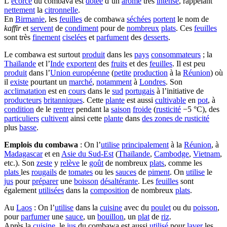
L’
écorce
du combava est
dotée
d’un
arôme
très
intense
, rappelant
nettement
la
citronnelle
.
En
Birmanie
, les
feuilles
de combawa
séchées
portent
le nom de
kaffir
et
servent
de
condiment
pour de
nombreux
plats
. Ces
feuilles
sont très
finement
ciselées
et
parfument
des
desserts
.
Le combawa est surtout
produit
dans les
pays
consommateurs
; la
Thaïlande
et l’
Inde
exportent
des
fruits
et des
feuilles
. Il est peu
produit
dans l’
Union européenne
(
petite
production
à la
Réunion
) où
il
existe
pourtant un
marché
,
notamment
à
Londres
. Son
acclimatation
est en
cours
dans le
sud
portugais
à l’initiative de
producteurs
britanniques
. Cette
plante
est aussi
cultivable
en
pot
, à
condition
de le
rentrer
pendant la
saison
froide
(
rusticité
−5 °C), des
particuliers
cultivent
ainsi cette
plante
dans
des zones de rusticité
plus
basse
.
Emplois du combawa
: On l’
utilise
principalement
à la
Réunion
, à
Madagascar
et en
Asie du Sud-Est
(
Thaïlande
,
Cambodge
,
Vietnam
,
etc.). Son
zeste
y
relève
le
goût
de nombreux
plats
, comme les
plats
les
rougails
de
tomates
ou les
sauces
de
piment
. On
utilise
le
jus
pour
préparer
une
boisson
désaltérante
. Les
feuilles
sont
également
utilisées
dans la
composition
de nombreux
plats
.
Au
Laos
: On l’
utilise
dans la
cuisine
avec du
poulet
ou du
poisson
,
pour
parfumer
une
sauce
, un
bouillon
, un
plat
de
riz
.
Après la
cuisine
, le
jus
du combawa est aussi
utilisé
pour
laver
les