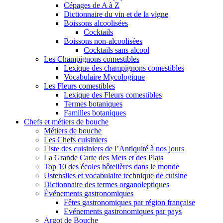
Cépages de A à Z
Dictionnaire du vin et de la vigne
Boissons alcoolisées
Cocktails
Boissons non-alcoolisées
Cocktails sans alcool
Les Champignons comestibles
Lexique des champignons comestibles
Vocabulaire Mycologique
Les Fleurs comestibles
Lexique des Fleurs comestibles
Termes botaniques
Familles botaniques
Chefs et métiers de bouche
Métiers de bouche
Les Chefs cuisiniers
Liste des cuisiniers de l’Antiquité à nos jours
La Grande Carte des Mets et des Plats
Top 10 des écoles hôtelières dans le monde
Ustensiles et vocabulaire technique de cuisine
Dictionnaire des termes organoleptiques
Événements gastronomiques
Fêtes gastronomiques par région française
Evénements gastronomiques par pays
Argot de Bouche