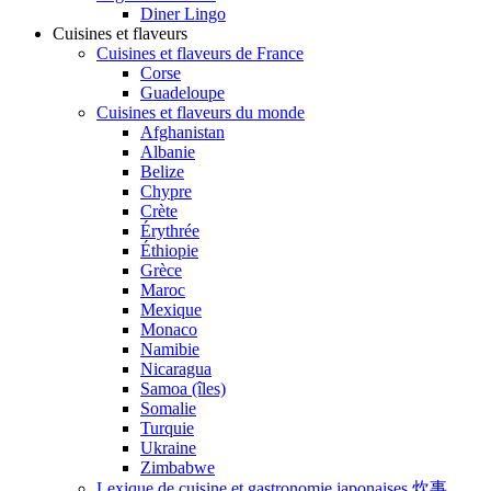
Diner Lingo
Cuisines et flaveurs
Cuisines et flaveurs de France
Corse
Guadeloupe
Cuisines et flaveurs du monde
Afghanistan
Albanie
Belize
Chypre
Crète
Érythrée
Éthiopie
Grèce
Maroc
Mexique
Monaco
Namibie
Nicaragua
Samoa (îles)
Somalie
Turquie
Ukraine
Zimbabwe
Lexique de cuisine et gastronomie japonaises 炊事