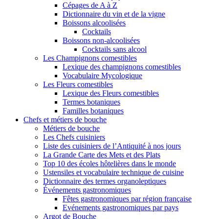
Cépages de A à Z
Dictionnaire du vin et de la vigne
Boissons alcoolisées
Cocktails
Boissons non-alcoolisées
Cocktails sans alcool
Les Champignons comestibles
Lexique des champignons comestibles
Vocabulaire Mycologique
Les Fleurs comestibles
Lexique des Fleurs comestibles
Termes botaniques
Familles botaniques
Chefs et métiers de bouche
Métiers de bouche
Les Chefs cuisiniers
Liste des cuisiniers de l’Antiquité à nos jours
La Grande Carte des Mets et des Plats
Top 10 des écoles hôtelières dans le monde
Ustensiles et vocabulaire technique de cuisine
Dictionnaire des termes organoleptiques
Événements gastronomiques
Fêtes gastronomiques par région française
Evénements gastronomiques par pays
Argot de Bouche