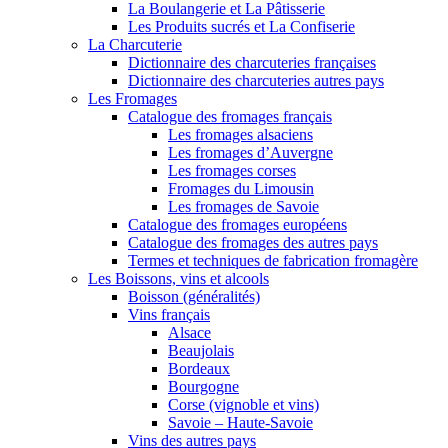
La Boulangerie et La Pâtisserie
Les Produits sucrés et La Confiserie
La Charcuterie
Dictionnaire des charcuteries françaises
Dictionnaire des charcuteries autres pays
Les Fromages
Catalogue des fromages français
Les fromages alsaciens
Les fromages d’Auvergne
Les fromages corses
Fromages du Limousin
Les fromages de Savoie
Catalogue des fromages européens
Catalogue des fromages des autres pays
Termes et techniques de fabrication fromagère
Les Boissons, vins et alcools
Boisson (généralités)
Vins français
Alsace
Beaujolais
Bordeaux
Bourgogne
Corse (vignoble et vins)
Savoie – Haute-Savoie
Vins des autres pays