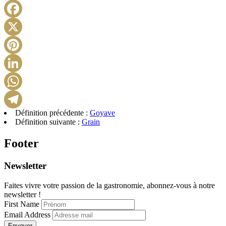
Facebook
X
Pinterest
LinkedIn
WhatsApp
Définition précédente :
Goyave
Telegram
Définition suivante :
Grain
Footer
Newsletter
Faites vivre votre passion de la gastronomie, abonnez-vous à notre
newsletter !
First Name
Email Address
Envoyer