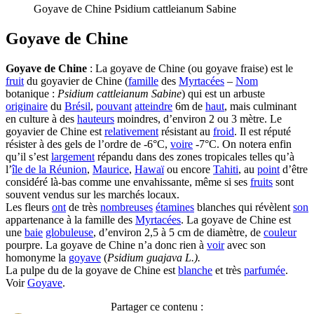
Goyave de Chine Psidium cattleianum Sabine
Goyave de Chine
Goyave de Chine
: La goyave de Chine (ou goyave fraise) est le
fruit
du goyavier de Chine (
famille
des
Myrtacées
–
Nom
botanique :
Psidium cattleianum Sabine
) qui est un arbuste
originaire
du
Brésil
,
pouvant
atteindre
6m de
haut
, mais culminant
en culture à des
hauteurs
moindres, d’environ 2 ou 3 mètre. Le
goyavier de Chine est
relativement
résistant au
froid
. Il est réputé
résister à des gels de l’ordre de -6°C,
voire
-7°C. On notera enfin
qu’il s’est
largement
répandu dans des zones tropicales telles qu’à
l’
île de la Réunion
,
Maurice
,
Hawaï
ou encore
Tahiti
, au
point
d’être
considéré là-bas comme une envahissante, même si ses
fruits
sont
souvent vendus sur les marchés locaux.
Les fleurs
ont
de très
nombreuses
étamines
blanches qui révèlent
son
appartenance à la famille des
Myrtacées
. La goyave de Chine est
une
baie
globuleuse
, d’environ 2,5 à 5 cm de diamètre, de
couleur
pourpre. La goyave de Chine n’a donc rien à
voir
avec son
homonyme la
goyave
(
Psidium guajava L.).
La pulpe du de la goyave de Chine est
blanche
et très
parfumée
.
Voir
Goyave
.
Partager ce contenu :