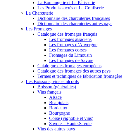
La Boulangerie et La Pâtisserie
Les Produits sucrés et La Confiserie
La Charcuterie
Dictionnaire des charcuteries françaises
Dictionnaire des charcuteries autres pays
Les Fromages
Catalogue des fromages français
Les fromages alsaciens
Les fromages d’Auvergne
Les fromages corses
Fromages du Limousin
Les fromages de Savoie
Catalogue des fromages européens
Catalogue des fromages des autres pays
Termes et techniques de fabrication fromagère
Les Boissons, vins et alcools
Boisson (généralités)
Vins français
Alsace
Beaujolais
Bordeaux
Bourgogne
Corse (vignoble et vins)
Savoie – Haute-Savoie
Vins des autres pays