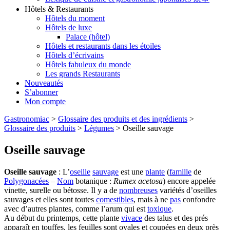
Hôtels & Restaurants
Hôtels du moment
Hôtels de luxe
Palace (hôtel)
Hôtels et restaurants dans les étoiles
Hôtels d’écrivains
Hôtels fabuleux du monde
Les grands Restaurants
Nouveautés
S’abonner
Mon compte
Gastronomiac
>
Glossaire des produits et des ingrédients
>
Glossaire des produits
>
Légumes
>
Oseille sauvage
Oseille sauvage
Oseille sauvage
: L’
oseille
sauvage
est une
plante
(
famille
de
Polygonacées
–
Nom
botanique :
Rumex acetosa
) encore appelée
vinette, surelle ou bétosse. Il y a de
nombreuses
variétés d’oseilles
sauvages et elles sont toutes
comestibles
, mais à ne
pas
confondre
avec d’autres plantes, comme l’arum qui est
toxique
.
Au début du printemps, cette plante
vivace
des talus et des prés
apparaît en touffes, les feuilles sont ovales et coupées en deux près