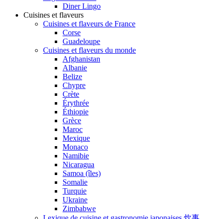
Diner Lingo
Cuisines et flaveurs
Cuisines et flaveurs de France
Corse
Guadeloupe
Cuisines et flaveurs du monde
Afghanistan
Albanie
Belize
Chypre
Crète
Érythrée
Éthiopie
Grèce
Maroc
Mexique
Monaco
Namibie
Nicaragua
Samoa (îles)
Somalie
Turquie
Ukraine
Zimbabwe
Lexique de cuisine et gastronomie japonaises 炊事