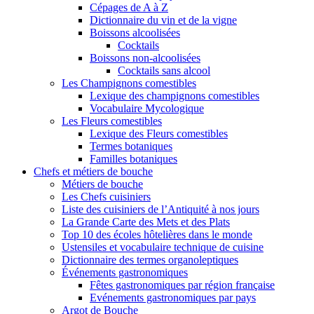
Cépages de A à Z
Dictionnaire du vin et de la vigne
Boissons alcoolisées
Cocktails
Boissons non-alcoolisées
Cocktails sans alcool
Les Champignons comestibles
Lexique des champignons comestibles
Vocabulaire Mycologique
Les Fleurs comestibles
Lexique des Fleurs comestibles
Termes botaniques
Familles botaniques
Chefs et métiers de bouche
Métiers de bouche
Les Chefs cuisiniers
Liste des cuisiniers de l’Antiquité à nos jours
La Grande Carte des Mets et des Plats
Top 10 des écoles hôtelières dans le monde
Ustensiles et vocabulaire technique de cuisine
Dictionnaire des termes organoleptiques
Événements gastronomiques
Fêtes gastronomiques par région française
Evénements gastronomiques par pays
Argot de Bouche