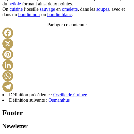
du
pétiole
formant ainsi deux pointes.
On
cuisine
l’oseille
sauvage
en
omelette
, dans les
soupes
, avec et
dans du
boudin noir
ou
boudin blanc
.
Partager ce contenu :
Facebook
X
Pinterest
LinkedIn
WhatsApp
Définition précédente :
Oseille de Guinée
Telegram
Définition suivante :
Osmanthus
Footer
Newsletter