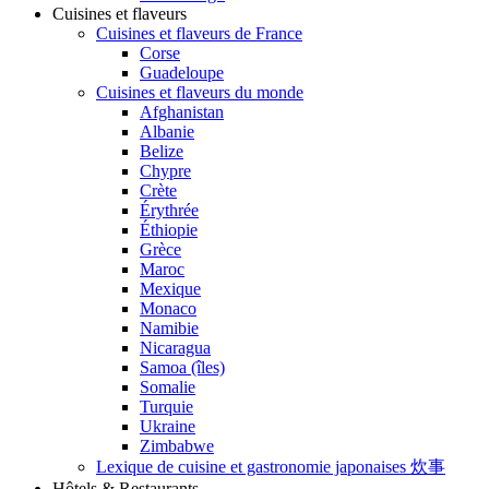
Cuisines et flaveurs
Cuisines et flaveurs de France
Corse
Guadeloupe
Cuisines et flaveurs du monde
Afghanistan
Albanie
Belize
Chypre
Crète
Érythrée
Éthiopie
Grèce
Maroc
Mexique
Monaco
Namibie
Nicaragua
Samoa (îles)
Somalie
Turquie
Ukraine
Zimbabwe
Lexique de cuisine et gastronomie japonaises 炊事
Hôtels & Restaurants