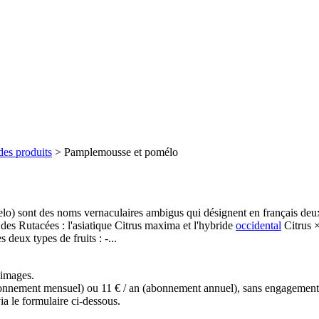
des produits
>
Pamplemousse et pomélo
o) sont des noms vernaculaires ambigus qui désignent en français de
des Rutacées : l'asiatique Citrus maxima et l'hybride
occidental
Citrus 
 deux types de fruits : -...
s images.
(abonnement mensuel) ou 11 € / an (abonnement annuel), sans engagemen
a le formulaire ci-dessous.