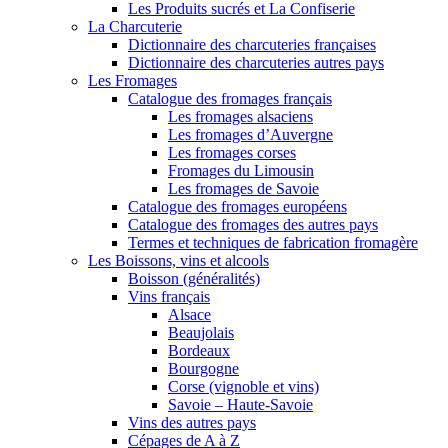
Les Produits sucrés et La Confiserie
La Charcuterie
Dictionnaire des charcuteries françaises
Dictionnaire des charcuteries autres pays
Les Fromages
Catalogue des fromages français
Les fromages alsaciens
Les fromages d’Auvergne
Les fromages corses
Fromages du Limousin
Les fromages de Savoie
Catalogue des fromages européens
Catalogue des fromages des autres pays
Termes et techniques de fabrication fromagère
Les Boissons, vins et alcools
Boisson (généralités)
Vins français
Alsace
Beaujolais
Bordeaux
Bourgogne
Corse (vignoble et vins)
Savoie – Haute-Savoie
Vins des autres pays
Cépages de A à Z