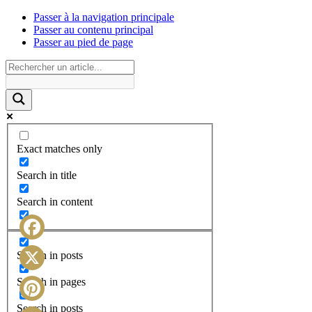
Passer à la navigation principale
Passer au contenu principal
Passer au pied de page
Exact matches only
Search in title
Search in content
Facebook
Search in posts
X
Search in pages
Search in posts
Pinterest