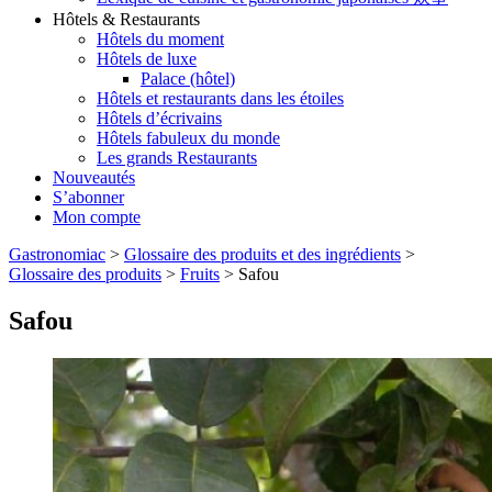
Hôtels & Restaurants
Hôtels du moment
Hôtels de luxe
Palace (hôtel)
Hôtels et restaurants dans les étoiles
Hôtels d’écrivains
Hôtels fabuleux du monde
Les grands Restaurants
Nouveautés
S’abonner
Mon compte
Gastronomiac
>
Glossaire des produits et des ingrédients
>
Glossaire des produits
>
Fruits
>
Safou
Safou