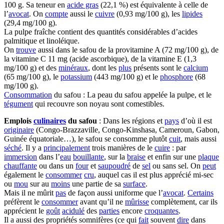
100 g. Sa teneur en
acide gras
(22,1 %) est équivalente à celle de
l’
avocat
. On
compte
aussi le
cuivre
(0,93 mg/100 g), les
lipides
(29,4 mg/100 g).
La pulpe fraîche contient des quantités considérables d’acides
palmitique et linoléique.
On
trouve
aussi dans le safou de la provitamine A (72 mg/100 g), de
la vitamine C 11 mg (acide ascorbique), de la vitamine E (1,3
mg/100 g) et des
minéraux
, dont les
plus
présents sont le
calcium
(65 mg/100 g), le
potassium
(443 mg/100 g) et le
phosphore
(68
mg/100 g).
Consommation
du safou : La peau du safou appelée la pulpe, et le
tégument
qui recouvre son noyau sont comestibles.
Emplois
culinaires
du safou
: Dans les régions et
pays
d’où il est
originaire
(Congo-Brazzaville, Congo-Kinshasa, Cameroun, Gabon,
Guinée équatoriale…), le safou se consomme plutôt
cuit
, mais aussi
séché
. Il y a
principalement
trois manières de le
cuire
: par
immersion
dans l’
eau
bouillante
, sur la
braise
et enfin sur une
plaque
chauffante
ou dans un
four
et
saupoudré
de
sel
ou sans sel. On
peut
également le
consommer
cru
, auquel cas il est plus apprécié mi-sec
ou
mou
sur au
moins
une partie de sa
surface
.
Mais il ne mûrit
pas
de façon aussi uniforme que l’
avocat
.
Certains
préfèrent le
consommer
avant qu’il ne
mûrisse
complètement, car ils
apprécient le
goût
acidulé
des
parties
encore
croquantes
.
Il a aussi des propriétés somnifères (ce qui
fait
souvent
dire
dans