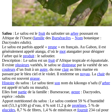
Safou
: Le safou est le
fruit
du safoutier un
arbre
poussant en
Afrique de l’Ouest (
famille
des
Burséracées
–
Nom
botanique :
Dacryodes edulis
).
Le safou est parfois appelé «
prune
» en français. Au Gabon, il est
généralement appelé atanga, d’où le
mot
atangatier pour désigner
l’arbre qui le
produit
: le safoutier.
Description : Le safou est un
fruit
d’Afrique tropicale et équatoriale.
Il existe
plusieurs
variétés, le safou se
distingue
par la variété de ses
couleurs
d’un fruit à un
autre
, du rose
clair
au bleu marine en
passant par le bleu ciel et le violet. Il renferme un
noyau
. La
chair
du
safou est souvent
grasse
.
Histoire
du safou : Le safou tient
son
nom du kikongo n’safu (l’
arbre
est appelé m’safu ou musafu).
Elles font
partie
de la famille : Burseraceae,
genre
: Dacryodes,
espèce : edulis
Apport nutritionnel du safou : Le safou contient 59 % d’humidité
soit (53,3 g/100 g) d’eau, 4 % soit 11,2 g de
protéines
, 5 % de
glucides
, 8,7 % de fibres, 1,4 % de minéraux et
fournit
234 cal pour