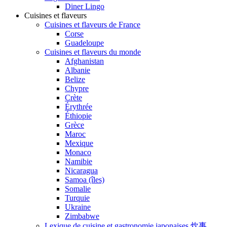
Diner Lingo
Cuisines et flaveurs
Cuisines et flaveurs de France
Corse
Guadeloupe
Cuisines et flaveurs du monde
Afghanistan
Albanie
Belize
Chypre
Crète
Érythrée
Éthiopie
Grèce
Maroc
Mexique
Monaco
Namibie
Nicaragua
Samoa (îles)
Somalie
Turquie
Ukraine
Zimbabwe
Lexique de cuisine et gastronomie japonaises 炊事