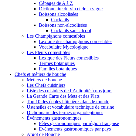
Cépages de A à Z
Dictionnaire du vin et de la vigne
Boissons alcoolisées
Cocktails
Boissons non-alcoolisées
Cocktails sans alcool
Les Champignons comestibles
Lexique des champignons comestibles
Vocabulaire Mycologique
Les Fleurs comestibles
Lexique des Fleurs comestibles
Termes botaniques
Familles botaniques
Chefs et métiers de bouche
Métiers de bouche
Les Chefs cuisiniers
Liste des cuisiniers de l’Antiquité à nos jours
La Grande Carte des Mets et des Plats
Top 10 des écoles hôtelières dans le monde
Ustensiles et vocabulaire technique de cuisine
Dictionnaire des termes organoleptiques
Événements gastronomiques
Fêtes gastronomiques par région française
Evénements gastronomiques par pays
Argot de Bouche