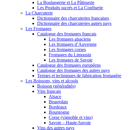
La Boulangerie et La Pâtisserie
Les Produits sucrés et La Confiserie
La Charcuterie
Dictionnaire des charcuteries françaises
Dictionnaire des charcuteries autres pays
Les Fromages
Catalogue des fromages français
Les fromages alsaciens
Les fromages d’Auvergne
Les fromages corses
Fromages du Limousin
Les fromages de Savoie
Catalogue des fromages européens
Catalogue des fromages des autres pays
Termes et techniques de fabrication fromagère
Les Boissons, vins et alcools
Boisson (généralités)
Vins français
Alsace
Beaujolais
Bordeaux
Bourgogne
Corse (vignoble et vins)
Savoie – Haute-Savoie
Vins des autres pays