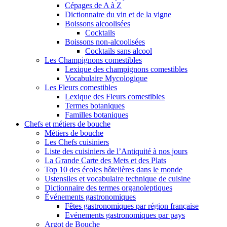
Cépages de A à Z
Dictionnaire du vin et de la vigne
Boissons alcoolisées
Cocktails
Boissons non-alcoolisées
Cocktails sans alcool
Les Champignons comestibles
Lexique des champignons comestibles
Vocabulaire Mycologique
Les Fleurs comestibles
Lexique des Fleurs comestibles
Termes botaniques
Familles botaniques
Chefs et métiers de bouche
Métiers de bouche
Les Chefs cuisiniers
Liste des cuisiniers de l’Antiquité à nos jours
La Grande Carte des Mets et des Plats
Top 10 des écoles hôtelières dans le monde
Ustensiles et vocabulaire technique de cuisine
Dictionnaire des termes organoleptiques
Événements gastronomiques
Fêtes gastronomiques par région française
Evénements gastronomiques par pays
Argot de Bouche