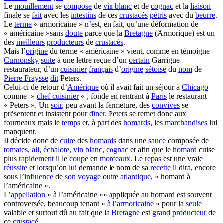
Le
mouillement
se
compose
de
vin blanc
et de
cognac
et la
liaison
finale se
fait
avec les
intestins
de ces
crustacés
pétris
avec du
beurre
.
Le
terme
« armoricaine » n’est, en fait, qu’une déformation de
« américaine »sans
doute
parce que la
Bretagne
(Armorique) est un
des
meilleurs
producteurs
de
crustacés
.
Mais l’
origine
du terme « américaine » vient, comme en témoigne
Curnonsky
suite
à une lettre reçue d’un
certain
Garrigue
restaurateur, d’un
cuisinier
français
d’
origine
sétoise
du
nom
de
Pierre Fraysse
dit
Peters.
Celui-ci de retour d’
Amérique
où il avait fait un séjour à
Chicago
comme »
chef cuisinier
« , fonde en rentrant à
Paris
le restaurant
« Peters ». Un
soir
, peu avant la fermeture, des
convives
se
présentent et insistent pour
dîner
. Peters se remet donc aux
fourneaux mais le
temps
et, à part des
homards
, les
marchandises
lui
manquent.
Il décide donc de
cuire
des
homards
dans une
sauce
composée de
tomates
,
ail
,
échalote
,
vin blanc
,
cognac
et afin que le
homard
cuise
plus
rapidement
il le
coupe
en
morceaux
. Le
repas
est une vraie
réussite
et lorsqu’on lui demande le nom de sa
recette
il dira, encore
sous l’
influence
de
son
voyage
outre
atlantique
, « homard à
l’américaine ».
L’
appellation
« à l’américaine »» appliquée au homard est souvent
controversée, beaucoup tenant «
à l’armoricaine
» pour la
seule
valable et surtout dû au fait que la
Bretagne
est
grand
producteur
de
ce
crustacé
.