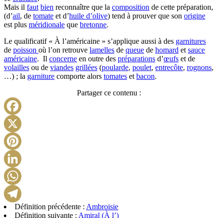
Mais il
faut
bien
reconnaître que la
composition
de cette préparation,
(d’
ail
, de
tomate
et d’
huile d’olive
) tend à prouver que son
origine
est plus
méridionale
que
bretonne
.
Le qualificatif « À l’américaine » s’applique aussi à des
garnitures
de
poisson
où l’on retrouve
lamelles
de
queue
de
homard
et
sauce
américaine
. Il
concerne
en outre des
préparations
d’
œufs
et de
volailles
ou de
viandes
grillées
(
poularde
,
poulet
,
entrecôte
,
rognons
,
…) ; la
garniture
comporte alors
tomates
et
bacon
.
Partager ce contenu :
Facebook
X
Pinterest
LinkedIn
WhatsApp
Définition précédente :
Ambroisie
Telegram
Définition suivante :
Amiral (À l’)