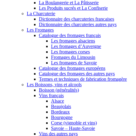
La Boulangerie et La Pâtisserie
Les Produits sucrés et La Confiserie
La Charcuterie
Dictionnaire des charcuteries françaises
Dictionnaire des charcuteries autres pays
Les Fromages
Catalogue des fromages français
Les fromages alsaciens
Les fromages d’Auvergne
Les fromages corses
Fromages du Limousin
Les fromages de Savoie
Catalogue des fromages européens
Catalogue des fromages des autres pays
Termes et techniques de fabrication fromagère
Les Boissons, vins et alcools
Boisson (généralités)
Vins français
Alsace
Beaujolais
Bordeaux
Bourgogne
Corse (vignoble et vins)
Savoie – Haute-Savoie
Vins des autres pays