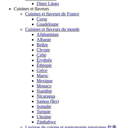
Diner Lingo
Cuisines et flaveurs
Cuisines et flaveurs de France
Corse
Guadeloupe
Cuisines et flaveurs du monde
Afghanistan
Albanie
Belize
Chypre
Crète
Érythrée
Éthiopie
Grèce
Maroc
Mexique
Monaco
Namibie
Nicaragua
Samoa (îles)
Somalie
Turquie
Ukraine
Zimbabwe
Lexique de cuisine et gastronomie japonaises 炊事