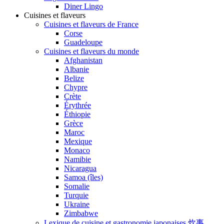
Diner Lingo
Cuisines et flaveurs
Cuisines et flaveurs de France
Corse
Guadeloupe
Cuisines et flaveurs du monde
Afghanistan
Albanie
Belize
Chypre
Crète
Érythrée
Éthiopie
Grèce
Maroc
Mexique
Monaco
Namibie
Nicaragua
Samoa (îles)
Somalie
Turquie
Ukraine
Zimbabwe
Lexique de cuisine et gastronomie japonaises 炊事