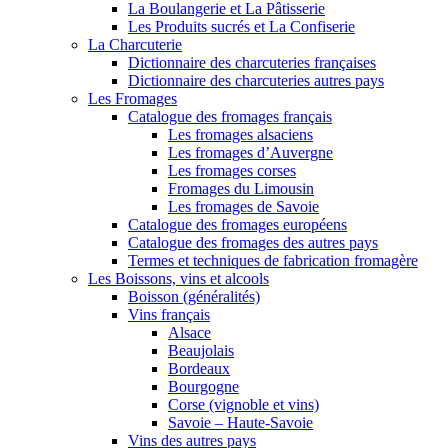
La Boulangerie et La Pâtisserie
Les Produits sucrés et La Confiserie
La Charcuterie
Dictionnaire des charcuteries françaises
Dictionnaire des charcuteries autres pays
Les Fromages
Catalogue des fromages français
Les fromages alsaciens
Les fromages d’Auvergne
Les fromages corses
Fromages du Limousin
Les fromages de Savoie
Catalogue des fromages européens
Catalogue des fromages des autres pays
Termes et techniques de fabrication fromagère
Les Boissons, vins et alcools
Boisson (généralités)
Vins français
Alsace
Beaujolais
Bordeaux
Bourgogne
Corse (vignoble et vins)
Savoie – Haute-Savoie
Vins des autres pays