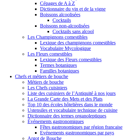
Cépages de A à Z
Dictionnaire du vin et de la vigne
Boissons alcoolisées
Cocktails
Boissons non-alcoolisées
Cocktails sans alcool
Les Champignons comestibles
Lexique des champignons comestibles
Vocabulaire Mycologique
Les Fleurs comestibles
Lexique des Fleurs comestibles
Termes botaniques
Familles botaniques
Chefs et métiers de bouche
Métiers de bouche
Les Chefs cuisiniers
Liste des cuisiniers de l’Antiquité à nos jours
La Grande Carte des Mets et des Plats
Top 10 des écoles hôtelières dans le monde
Ustensiles et vocabulaire technique de cuisine
Dictionnaire des termes organoleptiques
Événements gastronomiques
Fêtes gastronomiques par région française
Evénements gastronomiques par pays
Argot de Bouche