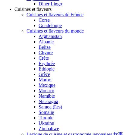
Diner Lingo
Cuisines et flaveurs
Cuisines et flaveurs de France
Corse
Guadeloupe
Cuisines et flaveurs du monde
Afghanistan
Albanie
Belize
Chypre
Crète
Érythrée
Éthiopie
Grèce
Maroc
Mexique
Monaco
Namibie
Nicaragua
Samoa (îles)
Somalie
Turquie
Ukraine
Zimbabwe
Lexique de cuisine et gastronomie japonaises 炊事