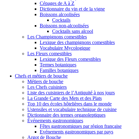
Cépages de A à Z
Dictionnaire du vin et de la vigne
Boissons alcoolisées
Cocktails
Boissons non-alcoolisées
Cocktails sans alcool
Les Champignons comestibles
Lexique des champignons comestibles
Vocabulaire Mycologique
Les Fleurs comestibles
Lexique des Fleurs comestibles
Termes botaniques
Familles botaniques
Chefs et métiers de bouche
Métiers de bouche
Les Chefs cuisiniers
Liste des cuisiniers de l’Antiquité à nos jours
La Grande Carte des Mets et des Plats
Top 10 des écoles hôtelières dans le monde
Ustensiles et vocabulaire technique de cuisine
Dictionnaire des termes organoleptiques
Événements gastronomiques
Fêtes gastronomiques par région française
Evénements gastronomiques par pays
Argot de Bouche