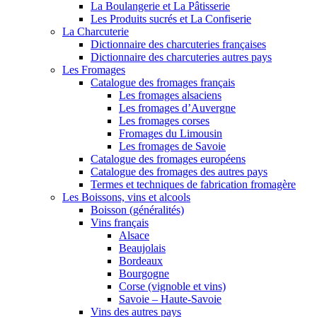
La Boulangerie et La Pâtisserie
Les Produits sucrés et La Confiserie
La Charcuterie
Dictionnaire des charcuteries françaises
Dictionnaire des charcuteries autres pays
Les Fromages
Catalogue des fromages français
Les fromages alsaciens
Les fromages d’Auvergne
Les fromages corses
Fromages du Limousin
Les fromages de Savoie
Catalogue des fromages européens
Catalogue des fromages des autres pays
Termes et techniques de fabrication fromagère
Les Boissons, vins et alcools
Boisson (généralités)
Vins français
Alsace
Beaujolais
Bordeaux
Bourgogne
Corse (vignoble et vins)
Savoie – Haute-Savoie
Vins des autres pays