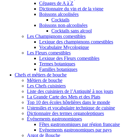
Cépages de A à Z
Dictionnaire du vin et de la vigne
Boissons alcoolisées
Cocktails
Boissons non-alcoolisées
Cocktails sans alcool
Les Champignons comestibles
Lexique des champignons comestibles
Vocabulaire Mycologique
Les Fleurs comestibles
Lexique des Fleurs comestibles
Termes botaniques
Familles botaniques
Chefs et métiers de bouche
Métiers de bouche
Les Chefs cuisiniers
Liste des cuisiniers de l’Antiquité à nos jours
La Grande Carte des Mets et des Plats
Top 10 des écoles hôtelières dans le monde
Ustensiles et vocabulaire technique de cuisine
Dictionnaire des termes organoleptiques
Événements gastronomiques
Fêtes gastronomiques par région française
Evénements gastronomiques par pays
Argot de Bouche