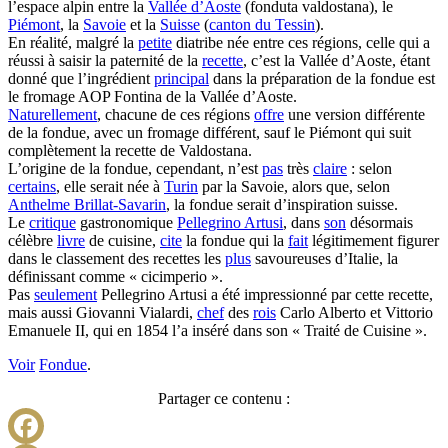
l’espace alpin entre la
Vallée d’Aoste
(fonduta valdostana), le
Piémont
, la
Savoie
et la
Suisse
(
canton du Tessin
).
En réalité, malgré la
petite
diatribe née entre ces régions, celle qui a
réussi à saisir la paternité de la
recette
, c’est la Vallée d’Aoste, étant
donné que l’ingrédient
principal
dans la préparation de la fondue est
le fromage AOP Fontina de la Vallée d’Aoste.
Naturellement
, chacune de ces régions
offre
une version différente
de la fondue, avec un fromage différent, sauf le Piémont qui suit
complètement la recette de Valdostana.
L’origine de la fondue, cependant, n’est
pas
très
claire
: selon
certains
, elle serait née à
Turin
par la Savoie, alors que, selon
Anthelme Brillat-Savarin
, la fondue serait d’inspiration suisse.
Le
critique
gastronomique
Pellegrino Artusi
, dans
son
désormais
célèbre
livre
de cuisine,
cite
la fondue qui la
fait
légitimement figurer
dans le classement des recettes les
plus
savoureuses d’Italie, la
définissant comme « cicimperio ».
Pas
seulement
Pellegrino Artusi a été impressionné par cette recette,
mais aussi Giovanni Vialardi,
chef
des
rois
Carlo Alberto et Vittorio
Emanuele II, qui en 1854 l’a inséré dans son « Traité de Cuisine ».
Voir
Fondue
.
Partager ce contenu :