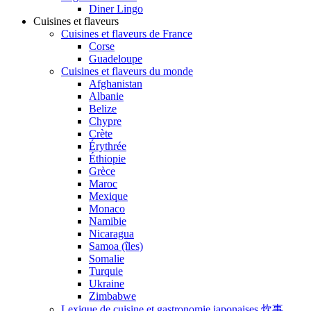
Diner Lingo
Cuisines et flaveurs
Cuisines et flaveurs de France
Corse
Guadeloupe
Cuisines et flaveurs du monde
Afghanistan
Albanie
Belize
Chypre
Crète
Érythrée
Éthiopie
Grèce
Maroc
Mexique
Monaco
Namibie
Nicaragua
Samoa (îles)
Somalie
Turquie
Ukraine
Zimbabwe
Lexique de cuisine et gastronomie japonaises 炊事