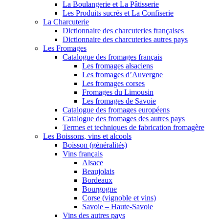
La Boulangerie et La Pâtisserie
Les Produits sucrés et La Confiserie
La Charcuterie
Dictionnaire des charcuteries françaises
Dictionnaire des charcuteries autres pays
Les Fromages
Catalogue des fromages français
Les fromages alsaciens
Les fromages d’Auvergne
Les fromages corses
Fromages du Limousin
Les fromages de Savoie
Catalogue des fromages européens
Catalogue des fromages des autres pays
Termes et techniques de fabrication fromagère
Les Boissons, vins et alcools
Boisson (généralités)
Vins français
Alsace
Beaujolais
Bordeaux
Bourgogne
Corse (vignoble et vins)
Savoie – Haute-Savoie
Vins des autres pays