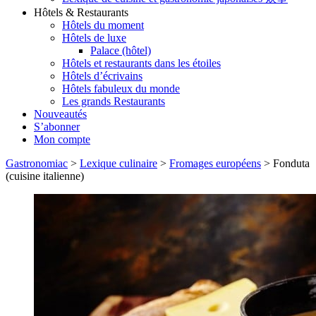
Hôtels & Restaurants
Hôtels du moment
Hôtels de luxe
Palace (hôtel)
Hôtels et restaurants dans les étoiles
Hôtels d’écrivains
Hôtels fabuleux du monde
Les grands Restaurants
Nouveautés
S’abonner
Mon compte
Gastronomiac
>
Lexique culinaire
>
Fromages européens
>
Fonduta
(cuisine italienne)