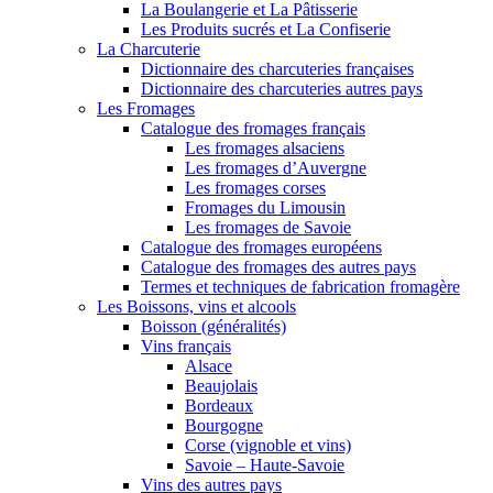
La Boulangerie et La Pâtisserie
Les Produits sucrés et La Confiserie
La Charcuterie
Dictionnaire des charcuteries françaises
Dictionnaire des charcuteries autres pays
Les Fromages
Catalogue des fromages français
Les fromages alsaciens
Les fromages d’Auvergne
Les fromages corses
Fromages du Limousin
Les fromages de Savoie
Catalogue des fromages européens
Catalogue des fromages des autres pays
Termes et techniques de fabrication fromagère
Les Boissons, vins et alcools
Boisson (généralités)
Vins français
Alsace
Beaujolais
Bordeaux
Bourgogne
Corse (vignoble et vins)
Savoie – Haute-Savoie
Vins des autres pays