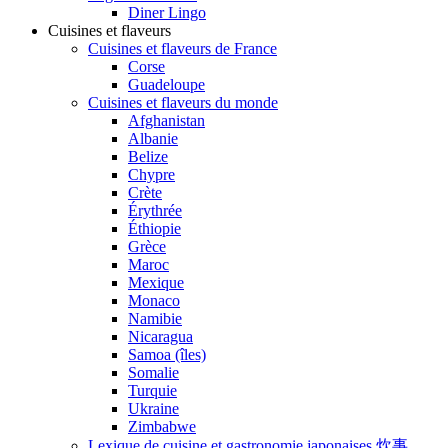
Diner Lingo
Cuisines et flaveurs
Cuisines et flaveurs de France
Corse
Guadeloupe
Cuisines et flaveurs du monde
Afghanistan
Albanie
Belize
Chypre
Crète
Érythrée
Éthiopie
Grèce
Maroc
Mexique
Monaco
Namibie
Nicaragua
Samoa (îles)
Somalie
Turquie
Ukraine
Zimbabwe
Lexique de cuisine et gastronomie japonaises 炊事