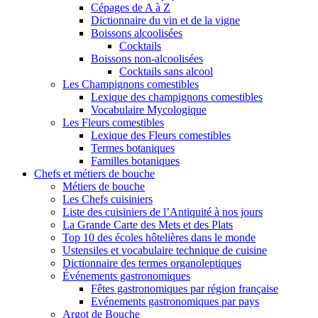
Cépages de A à Z
Dictionnaire du vin et de la vigne
Boissons alcoolisées
Cocktails
Boissons non-alcoolisées
Cocktails sans alcool
Les Champignons comestibles
Lexique des champignons comestibles
Vocabulaire Mycologique
Les Fleurs comestibles
Lexique des Fleurs comestibles
Termes botaniques
Familles botaniques
Chefs et métiers de bouche
Métiers de bouche
Les Chefs cuisiniers
Liste des cuisiniers de l’Antiquité à nos jours
La Grande Carte des Mets et des Plats
Top 10 des écoles hôtelières dans le monde
Ustensiles et vocabulaire technique de cuisine
Dictionnaire des termes organoleptiques
Événements gastronomiques
Fêtes gastronomiques par région française
Evénements gastronomiques par pays
Argot de Bouche