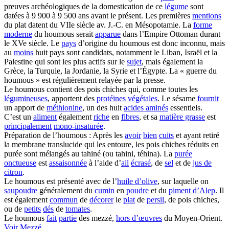
preuves archéologiques de la domestication de ce
légume
sont
datées à 9 900 à 9 500 ans avant le présent. Les premières
mentions
du plat datent du VIIe siècle av. J.-C. en Mésopotamie. La
forme
moderne
du houmous serait
apparue
dans l’Empire Ottoman durant
le XVe siècle. Le
pays
d’origine du houmous est donc inconnu, mais
au
moins
huit pays sont candidats, notamment le Liban, Israël et la
Palestine qui sont les plus actifs sur le
sujet
, mais également la
Grèce, la Turquie, la Jordanie, la Syrie et l’Égypte. La « guerre du
houmous » est régulièrement relayée par la presse.
Le houmous contient des pois chiches qui, comme toutes les
légumineuses
, apportent des
protéines
végétales
. Le sésame
fournit
un apport de
méthionine
, un des huit
acides aminés
essentiels.
C’est un
aliment
également
riche
en
fibres
, et sa
matière grasse
est
principalement
mono-insaturée
.
Préparation de l’houmous : Après les
avoir
bien
cuits
et ayant retiré
la membrane translucide qui les entoure, les pois chiches réduits en
purée sont mélangés au tahiné (ou tahini, téhina). La
purée
onctueuse
est
assaisonnée
à l’aide d’
ail
écrasé
, de
sel
et de
jus de
citron
.
Le houmous est présenté avec de l’
huile d’olive
, sur laquelle on
saupoudre
généralement du
cumin
en
poudre
et du
piment d’Alep
. Il
est également
commun
de
décorer
le
plat
de
persil
, de pois chiches,
ou de
petits
dés
de
tomates
.
Le houmous
fait
partie
des mezzé,
hors d’œuvres
du Moyen-Orient.
Voir
Mezzé
.