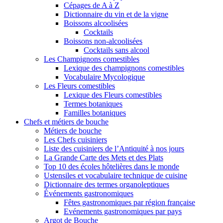
Cépages de A à Z
Dictionnaire du vin et de la vigne
Boissons alcoolisées
Cocktails
Boissons non-alcoolisées
Cocktails sans alcool
Les Champignons comestibles
Lexique des champignons comestibles
Vocabulaire Mycologique
Les Fleurs comestibles
Lexique des Fleurs comestibles
Termes botaniques
Familles botaniques
Chefs et métiers de bouche
Métiers de bouche
Les Chefs cuisiniers
Liste des cuisiniers de l’Antiquité à nos jours
La Grande Carte des Mets et des Plats
Top 10 des écoles hôtelières dans le monde
Ustensiles et vocabulaire technique de cuisine
Dictionnaire des termes organoleptiques
Événements gastronomiques
Fêtes gastronomiques par région française
Evénements gastronomiques par pays
Argot de Bouche