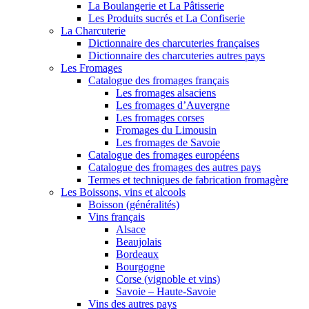
La Boulangerie et La Pâtisserie
Les Produits sucrés et La Confiserie
La Charcuterie
Dictionnaire des charcuteries françaises
Dictionnaire des charcuteries autres pays
Les Fromages
Catalogue des fromages français
Les fromages alsaciens
Les fromages d’Auvergne
Les fromages corses
Fromages du Limousin
Les fromages de Savoie
Catalogue des fromages européens
Catalogue des fromages des autres pays
Termes et techniques de fabrication fromagère
Les Boissons, vins et alcools
Boisson (généralités)
Vins français
Alsace
Beaujolais
Bordeaux
Bourgogne
Corse (vignoble et vins)
Savoie – Haute-Savoie
Vins des autres pays