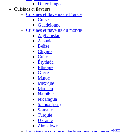
Diner Lingo
Cuisines et flaveurs
Cuisines et flaveurs de France
Corse
Guadeloupe
Cuisines et flaveurs du monde
Afghanistan
Albanie
Belize
Chypre
Crète
Érythrée
Éthiopie
Grèce
Maroc
Mexique
Monaco
Namibie
Nicaragua
Samoa (îles)
Somalie
Turquie
Ukraine
Zimbabwe
Lexique de cuisine et gastronomie japonaises 炊事