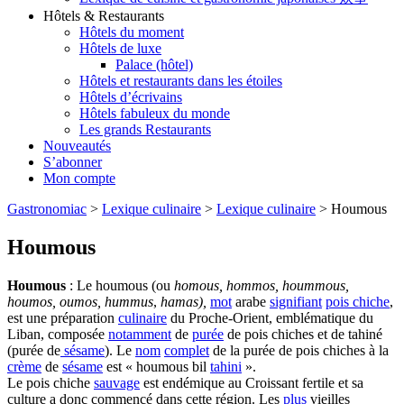
Hôtels & Restaurants
Hôtels du moment
Hôtels de luxe
Palace (hôtel)
Hôtels et restaurants dans les étoiles
Hôtels d’écrivains
Hôtels fabuleux du monde
Les grands Restaurants
Nouveautés
S’abonner
Mon compte
Gastronomiac
>
Lexique culinaire
>
Lexique culinaire
>
Houmous
Houmous
Houmous
: Le houmous (ou
homous, hommos, hoummous,
houmos, oumos, hummus
,
hamas),
mot
arabe
signifiant
pois chiche
,
est une préparation
culinaire
du Proche-Orient, emblématique du
Liban, composée
notamment
de
purée
de pois chiches et de tahiné
(purée de
sésame
). Le
nom
complet
de la purée de pois chiches à la
crème
de
sésame
est « houmous bil
tahini
».
Le pois chiche
sauvage
est endémique au Croissant fertile et sa
culture a donc commencé dans cette région. Les
plus
vieilles