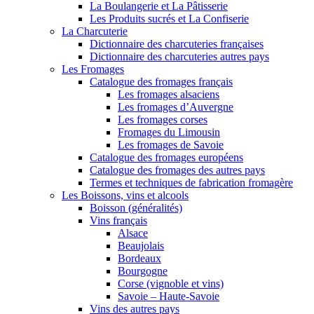
La Boulangerie et La Pâtisserie
Les Produits sucrés et La Confiserie
La Charcuterie
Dictionnaire des charcuteries françaises
Dictionnaire des charcuteries autres pays
Les Fromages
Catalogue des fromages français
Les fromages alsaciens
Les fromages d’Auvergne
Les fromages corses
Fromages du Limousin
Les fromages de Savoie
Catalogue des fromages européens
Catalogue des fromages des autres pays
Termes et techniques de fabrication fromagère
Les Boissons, vins et alcools
Boisson (généralités)
Vins français
Alsace
Beaujolais
Bordeaux
Bourgogne
Corse (vignoble et vins)
Savoie – Haute-Savoie
Vins des autres pays