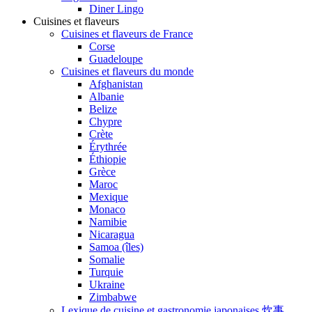
Diner Lingo
Cuisines et flaveurs
Cuisines et flaveurs de France
Corse
Guadeloupe
Cuisines et flaveurs du monde
Afghanistan
Albanie
Belize
Chypre
Crète
Érythrée
Éthiopie
Grèce
Maroc
Mexique
Monaco
Namibie
Nicaragua
Samoa (îles)
Somalie
Turquie
Ukraine
Zimbabwe
Lexique de cuisine et gastronomie japonaises 炊事