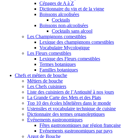
Cépages de A à Z
Dictionnaire du vin et de la vigne
Boissons alcoolisées
Cocktails
Boissons non-alcoolisées
Cocktails sans alcool
Les Champignons comestibles
Lexique des champignons comestibles
Vocabulaire Mycologique
Les Fleurs comestibles
Lexique des Fleurs comestibles
Termes botaniques
Familles botaniques
Chefs et métiers de bouche
Métiers de bouche
Les Chefs cuisiniers
Liste des cuisiniers de l’Antiquité à nos jours
La Grande Carte des Mets et des Plats
Top 10 des écoles hôtelières dans le monde
Ustensiles et vocabulaire technique de cuisine
Dictionnaire des termes organoleptiques
Événements gastronomiques
Fêtes gastronomiques par région française
Evénements gastronomiques par pays
Argot de Bouche