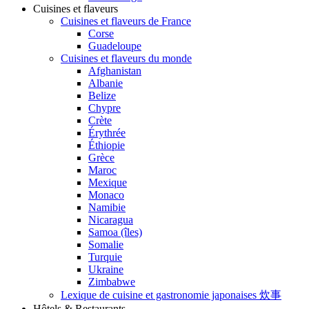
Cuisines et flaveurs
Cuisines et flaveurs de France
Corse
Guadeloupe
Cuisines et flaveurs du monde
Afghanistan
Albanie
Belize
Chypre
Crète
Érythrée
Éthiopie
Grèce
Maroc
Mexique
Monaco
Namibie
Nicaragua
Samoa (îles)
Somalie
Turquie
Ukraine
Zimbabwe
Lexique de cuisine et gastronomie japonaises 炊事
Hôtels & Restaurants