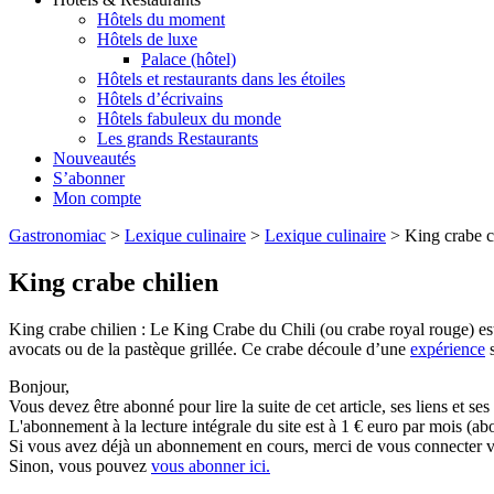
Hôtels du moment
Hôtels de luxe
Palace (hôtel)
Hôtels et restaurants dans les étoiles
Hôtels d’écrivains
Hôtels fabuleux du monde
Les grands Restaurants
Nouveautés
S’abonner
Mon compte
Gastronomiac
>
Lexique culinaire
>
Lexique culinaire
>
King crabe c
King crabe chilien
King crabe chilien : Le King Crabe du Chili (ou crabe royal rouge) es
avocats ou de la pastèque grillée. Ce crabe découle d’une
expérience
s
Bonjour,
Vous devez être abonné pour lire la suite de cet article, ses liens et se
L'abonnement à la lecture intégrale du site est à 1 € euro par mois 
Si vous avez déjà un abonnement en cours, merci de vous connecter vi
Sinon, vous pouvez
vous abonner ici.