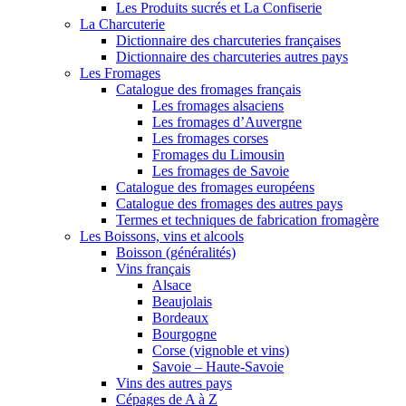
Les Produits sucrés et La Confiserie
La Charcuterie
Dictionnaire des charcuteries françaises
Dictionnaire des charcuteries autres pays
Les Fromages
Catalogue des fromages français
Les fromages alsaciens
Les fromages d’Auvergne
Les fromages corses
Fromages du Limousin
Les fromages de Savoie
Catalogue des fromages européens
Catalogue des fromages des autres pays
Termes et techniques de fabrication fromagère
Les Boissons, vins et alcools
Boisson (généralités)
Vins français
Alsace
Beaujolais
Bordeaux
Bourgogne
Corse (vignoble et vins)
Savoie – Haute-Savoie
Vins des autres pays
Cépages de A à Z