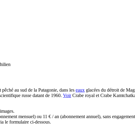
hilien
t pêché au sud de la Patagonie, dans les
eaux
glacées du détroit de Mage
cientifique russe datant de 1960.
Voir
Crabe royal et Crabe Kamtchatka.
s images.
(abonnement mensuel) ou 11 € / an (abonnement annuel), sans engagemen
a le formulaire ci-dessous.