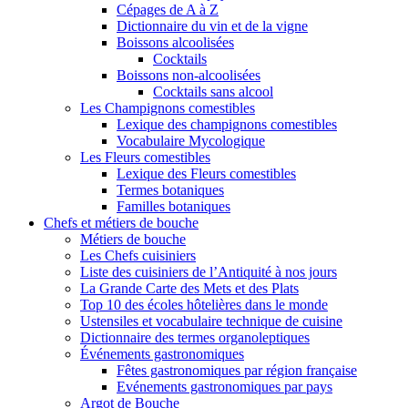
Cépages de A à Z
Dictionnaire du vin et de la vigne
Boissons alcoolisées
Cocktails
Boissons non-alcoolisées
Cocktails sans alcool
Les Champignons comestibles
Lexique des champignons comestibles
Vocabulaire Mycologique
Les Fleurs comestibles
Lexique des Fleurs comestibles
Termes botaniques
Familles botaniques
Chefs et métiers de bouche
Métiers de bouche
Les Chefs cuisiniers
Liste des cuisiniers de l’Antiquité à nos jours
La Grande Carte des Mets et des Plats
Top 10 des écoles hôtelières dans le monde
Ustensiles et vocabulaire technique de cuisine
Dictionnaire des termes organoleptiques
Événements gastronomiques
Fêtes gastronomiques par région française
Evénements gastronomiques par pays
Argot de Bouche