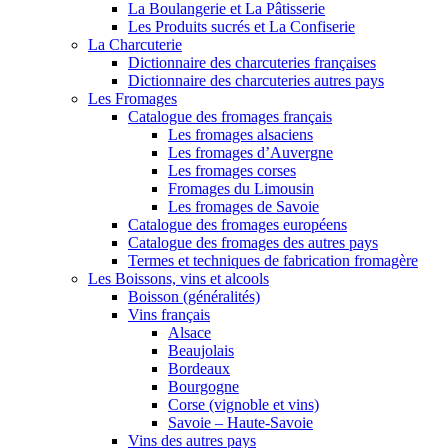
La Boulangerie et La Pâtisserie
Les Produits sucrés et La Confiserie
La Charcuterie
Dictionnaire des charcuteries françaises
Dictionnaire des charcuteries autres pays
Les Fromages
Catalogue des fromages français
Les fromages alsaciens
Les fromages d’Auvergne
Les fromages corses
Fromages du Limousin
Les fromages de Savoie
Catalogue des fromages européens
Catalogue des fromages des autres pays
Termes et techniques de fabrication fromagère
Les Boissons, vins et alcools
Boisson (généralités)
Vins français
Alsace
Beaujolais
Bordeaux
Bourgogne
Corse (vignoble et vins)
Savoie – Haute-Savoie
Vins des autres pays