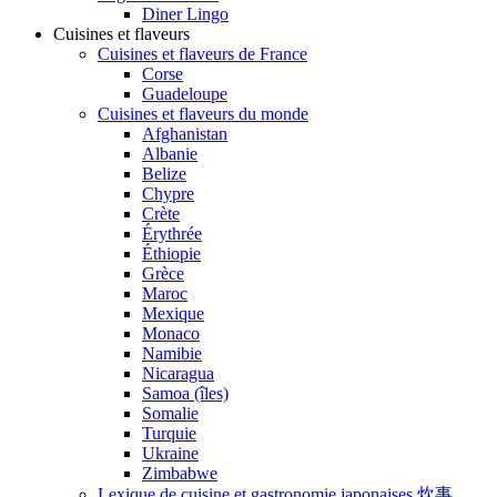
Diner Lingo
Cuisines et flaveurs
Cuisines et flaveurs de France
Corse
Guadeloupe
Cuisines et flaveurs du monde
Afghanistan
Albanie
Belize
Chypre
Crète
Érythrée
Éthiopie
Grèce
Maroc
Mexique
Monaco
Namibie
Nicaragua
Samoa (îles)
Somalie
Turquie
Ukraine
Zimbabwe
Lexique de cuisine et gastronomie japonaises 炊事