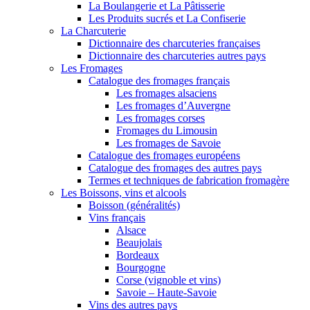
La Boulangerie et La Pâtisserie
Les Produits sucrés et La Confiserie
La Charcuterie
Dictionnaire des charcuteries françaises
Dictionnaire des charcuteries autres pays
Les Fromages
Catalogue des fromages français
Les fromages alsaciens
Les fromages d’Auvergne
Les fromages corses
Fromages du Limousin
Les fromages de Savoie
Catalogue des fromages européens
Catalogue des fromages des autres pays
Termes et techniques de fabrication fromagère
Les Boissons, vins et alcools
Boisson (généralités)
Vins français
Alsace
Beaujolais
Bordeaux
Bourgogne
Corse (vignoble et vins)
Savoie – Haute-Savoie
Vins des autres pays