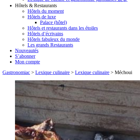
Hôtels & Restaurants
Hôtels du moment
Hôtels de luxe
Palace (hôtel)
Hôtels et restaurants dans les étoiles
Hôtels d’écrivains
Hôtels fabuleux du monde
Les grands Restaurants
Nouveautés
S’abonner
Mon compte
Gastronomiac
>
Lexique culinaire
>
Lexique culinaire
>
Méchoui