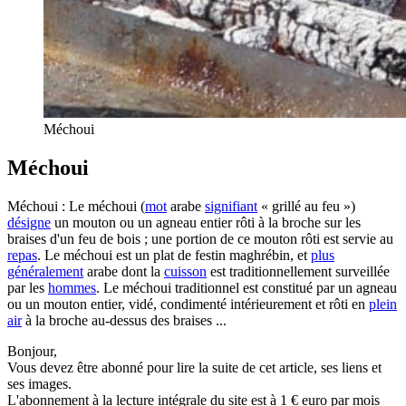
Méchoui
Méchoui
Méchoui : Le méchoui (
mot
arabe
signifiant
« grillé au feu »)
désigne
un mouton ou un agneau entier rôti à la broche sur les
braises d'un feu de bois ; une portion de ce mouton rôti est servie au
repas
. Le méchoui est un plat de festin maghrébin, et
plus
généralement
arabe dont la
cuisson
est traditionnellement surveillée
par les
hommes
. Le méchoui traditionnel est constitué par un agneau
ou un mouton entier, vidé, condimenté intérieurement et rôti en
plein
air
à la broche au-dessus des braises ...
Bonjour,
Vous devez être abonné pour lire la suite de cet article, ses liens et
ses images.
L'abonnement à la lecture intégrale du site est à 1 € euro par mois