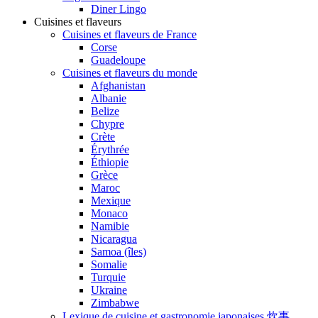
Diner Lingo
Cuisines et flaveurs
Cuisines et flaveurs de France
Corse
Guadeloupe
Cuisines et flaveurs du monde
Afghanistan
Albanie
Belize
Chypre
Crète
Érythrée
Éthiopie
Grèce
Maroc
Mexique
Monaco
Namibie
Nicaragua
Samoa (îles)
Somalie
Turquie
Ukraine
Zimbabwe
Lexique de cuisine et gastronomie japonaises 炊事