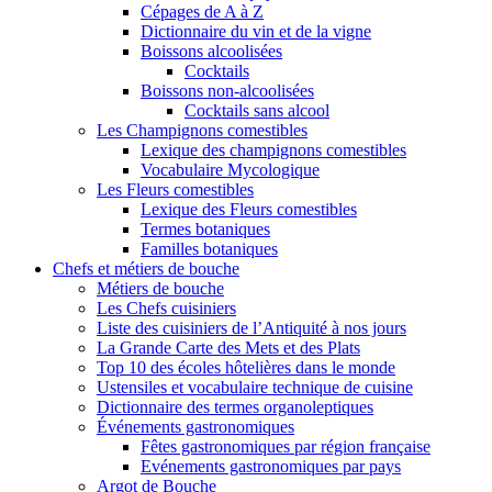
Cépages de A à Z
Dictionnaire du vin et de la vigne
Boissons alcoolisées
Cocktails
Boissons non-alcoolisées
Cocktails sans alcool
Les Champignons comestibles
Lexique des champignons comestibles
Vocabulaire Mycologique
Les Fleurs comestibles
Lexique des Fleurs comestibles
Termes botaniques
Familles botaniques
Chefs et métiers de bouche
Métiers de bouche
Les Chefs cuisiniers
Liste des cuisiniers de l’Antiquité à nos jours
La Grande Carte des Mets et des Plats
Top 10 des écoles hôtelières dans le monde
Ustensiles et vocabulaire technique de cuisine
Dictionnaire des termes organoleptiques
Événements gastronomiques
Fêtes gastronomiques par région française
Evénements gastronomiques par pays
Argot de Bouche